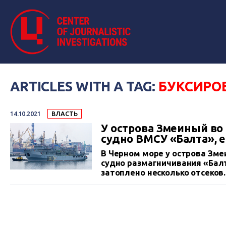
ARTICLES WITH A TAG:
БУКСИРО
14.10.2021
ВЛАСТЬ
У острова Змеиный в
судно ВМСУ «Балта», е
В Черном море у острова Зм
судно размагничивания «Бал
затоплено несколько отсеков
ситуацию. На судно доставле
сопровождении кораблей и с
спасательная служба» буксир