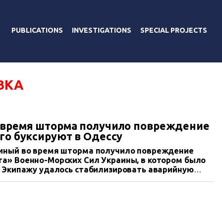
PUBLICATIONS
INVESTIGATIONS
SPECIAL PROJECTS
ВКА
о время шторма получило повреждение
го буксируют в Одессу
еиный во время шторма получило повреждение
та» Военно-Морских Сил Украины, в котором было
. Экипажу удалось стабилизировать аварийную
н аварийно-спасательный отряд. Сейчас его в
удов ВМСУ и предприятия «Морская поисково-
уют в пункт базирования Одесса.