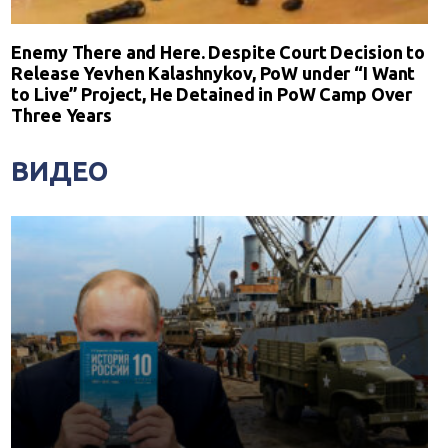
Enemy There and Here. Despite Court Decision to
Release Yevhen Kalashnykov, PoW under “I Want
to Live” Project, He Detained in PoW Camp Over
Three Years
ВИДЕО