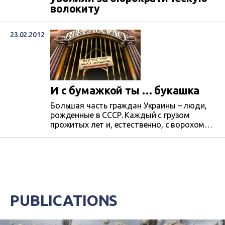
волокиту
23.02.2012
И с бумажкой ты … букашка
Большая часть граждан Украины – люди,
рожденные в СССР. Каждый с грузом
прожитых лет и, естественно, с ворохом
документов, подтверждающих важные (и
не очень) моменты и события жизни:
родился, женился и прочее. Хорошо
помним выстраданную народную
мудрость: «Без бумажки ты - букашка».
PUBLICATIONS