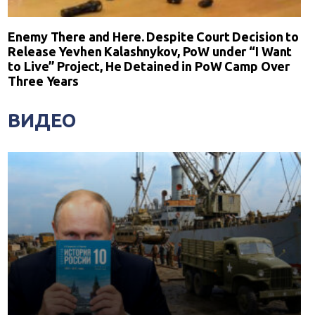
Enemy There and Here. Despite Court Decision to
Release Yevhen Kalashnykov, PoW under “I Want
to Live” Project, He Detained in PoW Camp Over
Three Years
ВИДЕО