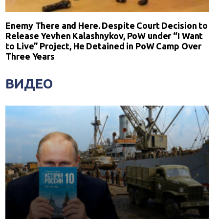
Enemy There and Here. Despite Court Decision to
Release Yevhen Kalashnykov, PoW under “I Want
to Live” Project, He Detained in PoW Camp Over
Three Years
ВИДЕО