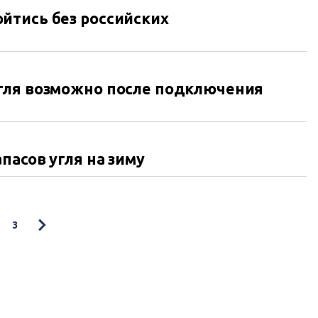
йтись без российских
гля возможно после подключения
пасов угля на зиму
3