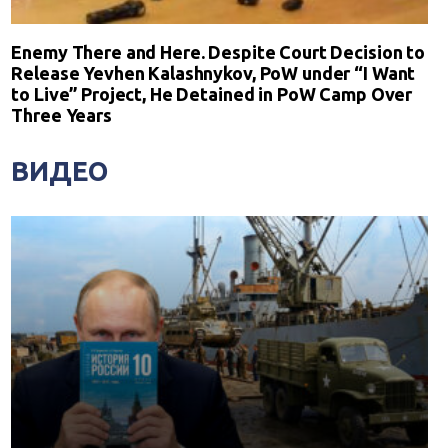
Enemy There and Here. Despite Court Decision to
Release Yevhen Kalashnykov, PoW under “I Want
to Live” Project, He Detained in PoW Camp Over
Three Years
ВИДЕО