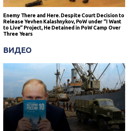
Enemy There and Here. Despite Court Decision to
Release Yevhen Kalashnykov, PoW under “I Want
to Live” Project, He Detained in PoW Camp Over
Three Years
ВИДЕО