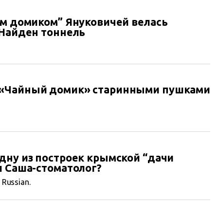
ым домиком” Януковичей велась
 Найден тоннель
 «Чайный домик» старинными пушками
дну из построек крымской “дачи
л Саша-стоматолог?
n Russian.