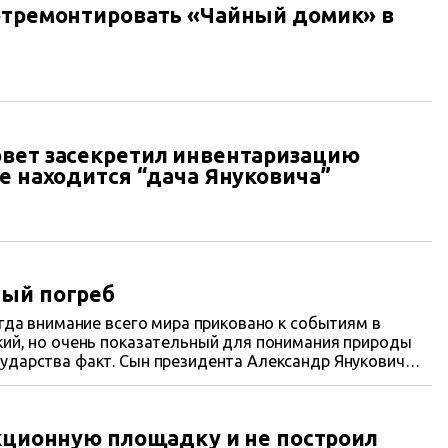
отремонтировать «Чайный домик» в
вет засекретил инвентаризацию
е находится “дача Януковича”
ный погреб
огда внимание всего мира приковано к событиям в
я природы
ударства факт. Сын президента Александр Янукович
 аренду 40 соток земли в поселке Отрадное для
мости. По своей сути это решение Массандровского
и закономерный финал постыдной и печальной истории
екционную площадку и не построил
ящей в состав одноименного