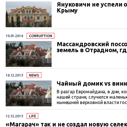
Януковичи не успели 
Крыму
10.01.2014
СORRUPTION
Массандровский поссо
земель в Отрадном, гд
16.12.2013
NEWS
Чайный домик vs вин
В разгар Евромайдана, в дни, к
нашей стране, случился маленький, но очень показательный для понимани
нынешней верховной власти гос
получил право на оформление в
обслуживание нежилой недвижи
12.12.2013
LIFE
поссовета означает логичный 
«Магарач» так и не создал новую сел
уничтожения в Отрадном агрофирмы «Магарач», вход