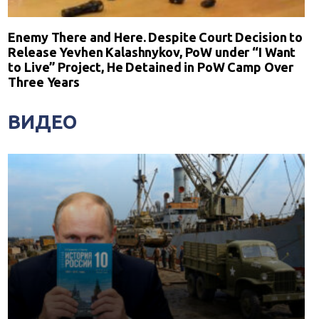
Enemy There and Here. Despite Court Decision to
Release Yevhen Kalashnykov, PoW under “I Want
to Live” Project, He Detained in PoW Camp Over
Three Years
ВИДЕО