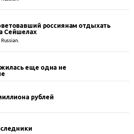
советовавший россиянам отдыхать
на Сейшелах
n Russian.
ужилась еще одна не
не
 миллиона рублей
наследники