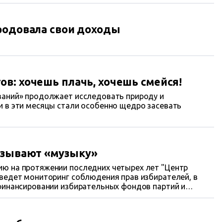
родовала свои доходы
в: хочешь плачь, хочешь смейся!
ваний» продолжает исследовать природу и
 в эти месяцы стали особенно щедро засевать
азывают «музыку»
ю на протяжении последних четырех лет "Центр
ведет мониторинг соблюдения прав избирателей, в
финансировании избирательных фондов партий и
о не сомневается в том, что коррупция во власти
ов – с завода в политическую кампанию грязных денег,
есть, использования наших с вами ресурсов –