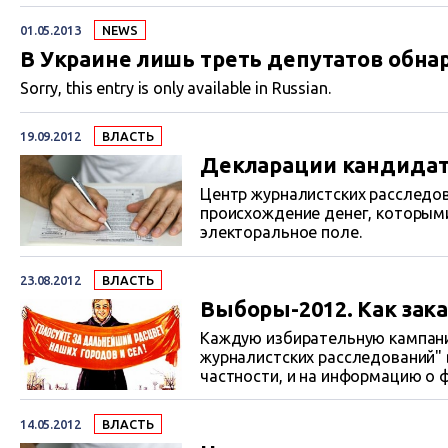
01.05.2013
NEWS
В Украине лишь треть депутатов обна
Sorry, this entry is only available in Russian.
19.09.2012
ВЛАСТЬ
Декларации кандидато
Центр журналистских расследо
происхождение денег, которыми
электоральное поле.
23.08.2012
ВЛАСТЬ
Выборы-2012. Как зак
Каждую избирательную кампани
журналистских расследований" 
частности, и на информацию о 
кандидатов. Наверное, уже никт
начинается еще во время выбор
14.05.2012
ВЛАСТЬ
с применения админресурса, то 