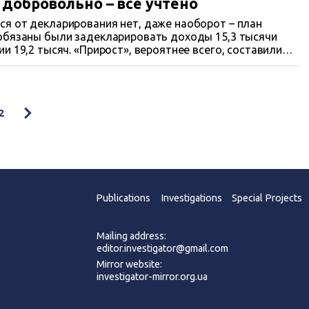
 добровольно – все учтено
ических.
,2 тысяч. «Прирост», вероятнее всего, составили
2
Publications
Investigations
Special Projects
Mailing address:
editor.investigator@gmail.com
Mirror website:
investigator-mirror.org.ua