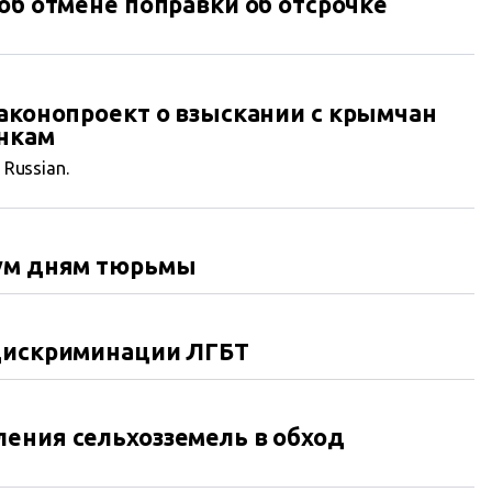
об отмене поправки об отсрочке
законопроект о взыскании с крымчан
анкам
n Russian.
вум дням тюрьмы
 дискриминации ЛГБТ
ения сельхозземель в обход