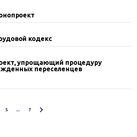
конопроект
рудовой кодекс
роект, упрощающий процедуру
ужденных переселенцев
5
...
7