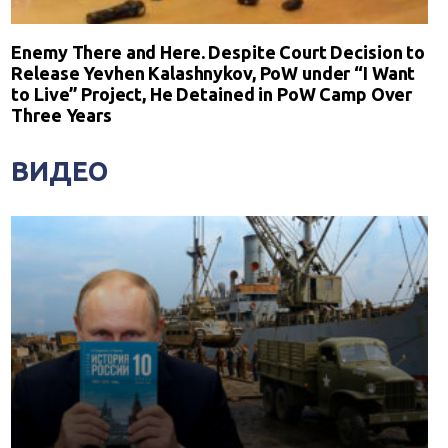
Enemy There and Here. Despite Court Decision to
Release Yevhen Kalashnykov, PoW under “I Want
to Live” Project, He Detained in PoW Camp Over
Three Years
ВИДЕО