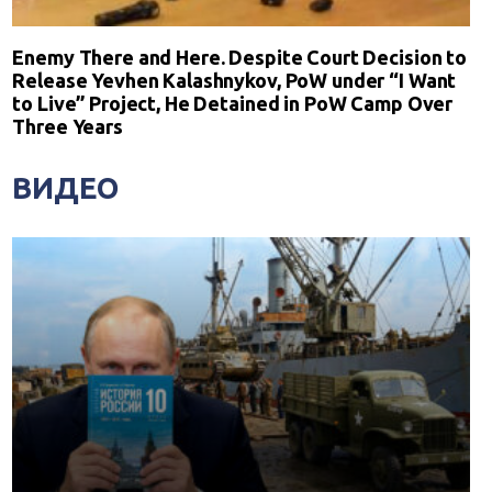
Enemy There and Here. Despite Court Decision to
Release Yevhen Kalashnykov, PoW under “I Want
to Live” Project, He Detained in PoW Camp Over
Three Years
ВИДЕО