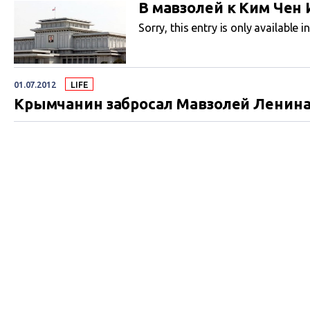
В мавзолей к Ким Чен 
Sorry, this entry is only available i
01.07.2012
LIFE
Крымчанин забросал Мавзолей Ленин