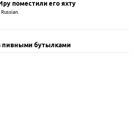
Иру поместили его яхту
n Russian.
а пивными бутылками