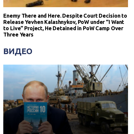
Enemy There and Here. Despite Court Decision to
Release Yevhen Kalashnykov, PoW under “I Want
to Live” Project, He Detained in PoW Camp Over
Three Years
ВИДЕО