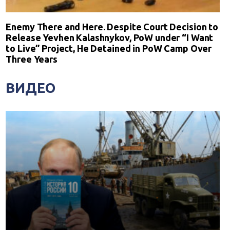
Enemy There and Here. Despite Court Decision to
Release Yevhen Kalashnykov, PoW under “I Want
to Live” Project, He Detained in PoW Camp Over
Three Years
ВИДЕО