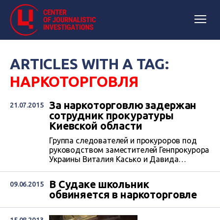
ARTICLES WITH A TAG:
НАРКОТОРГОВЛЯ
За наркоторговлю задержан
21.07.2015
сотрудник прокуратуры
Киевской области
Группа следователей и прокуроров под
руководством заместителей Генпрокурора
Украины Виталия Касько и Давида
Сакварелидзе, а также сотрудники
спецподразделения СБУ 20 июля «на
В Судаке школьник
09.06.2015
горячем» задержали прокурора
обвиняется в наркоторговле
прокуратуры Киевской области по
подозрению в систематической продаже
наркотиков. Об этом сообщил