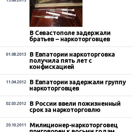
15.08.2013
заместитель генерального прокурора
Виталий Касько, информирует пресс-
служба Центра противодействия
коррупции. «Задержан на месте
совершения преступления, во время
продажи...
В Севастополе задержали
братьев – наркоторговцев
В Евпатории наркоторговка
01.08.2013
получила пять лет с
конфискацией
В Евпатории задержали группу
11.04.2012
наркоторговцев
​В России ввели пожизненный
02.03.2012
срок за наркоторговлю
Милиционер-наркоторговец
20.10.2011
приговорен к восьми годам