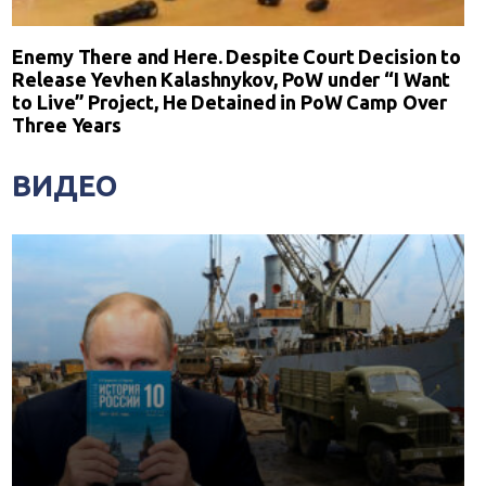
Enemy There and Here. Despite Court Decision to
Release Yevhen Kalashnykov, PoW under “I Want
to Live” Project, He Detained in PoW Camp Over
Three Years
ВИДЕО