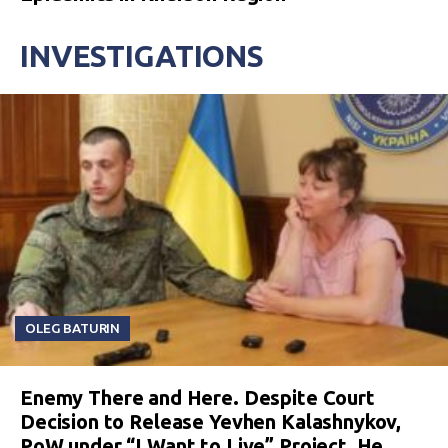
INVESTIGATIONS
OLEG BATURIN
Enemy There and Here. Despite Court
Decision to Release Yevhen Kalashnykov,
PoW under “I Want to Live” Project, He