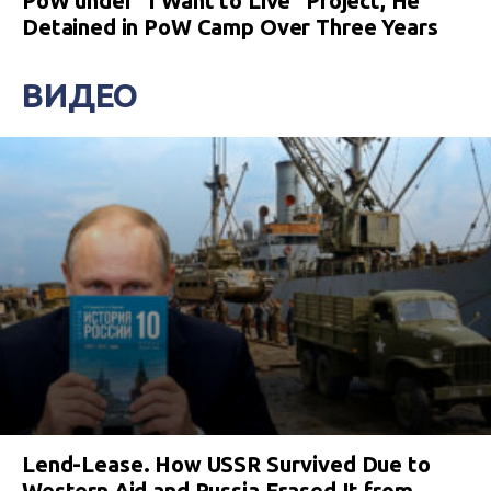
PoW under “I Want to Live” Project, He
Detained in PoW Camp Over Three Years
ВИДЕО
Lend-Lease. How USSR Survived Due to
Western Aid and Russia Erased It from