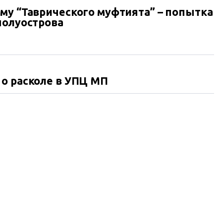
му “Таврического муфтията” – попытка
полуострова
о расколе в УПЦ МП