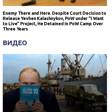
Enemy There and Here. Despite Court Decision to
Release Yevhen Kalashnykov, PoW under “I Want
to Live” Project, He Detained in PoW Camp Over
Three Years
ВИДЕО