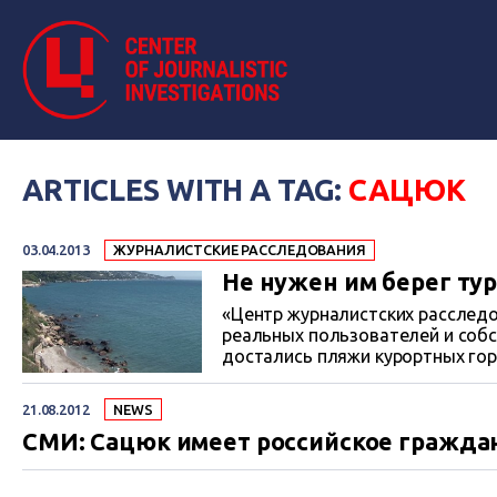
ARTICLES WITH A TAG:
САЦЮК
03.04.2013
ЖУРНАЛИСТСКИЕ РАССЛЕДОВАНИЯ
Не нужен им берег ту
«Центр журналистских расслед
реальных пользователей и собс
достались пляжи курортных гор
безопасность пляжей общедосту
"пляжной революции "- Алупки. Первые результаты расследования ошеломили:
21.08.2012
NEWS
пользователями пляжей стали 
СМИ: Сацюк имеет российское граждан
миллионеров и даже олигархов