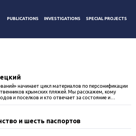
PUBLICATIONS
INVESTIGATIONS
SPECIAL PROJECTS
рецкий
ований» начинает цикл материалов по персонификации
твенников крымских пляжей. Мы расскажем, кому
одов и поселков и кто отвечает за состояние и
пных, но переданных в аренду. Начнем со столицы
фирмы, афиллированные с целым созвездием
ство и шесть паспортов
.