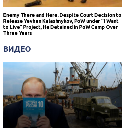
Enemy There and Here. Despite Court Decision to
Release Yevhen Kalashnykov, PoW under “I Want
to Live” Project, He Detained in PoW Camp Over
Three Years
ВИДЕО