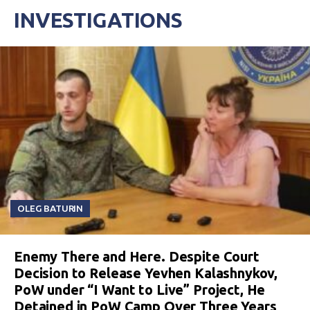
INVESTIGATIONS
OLEG BATURIN
Enemy There and Here. Despite Court
Decision to Release Yevhen Kalashnykov,
PoW under “I Want to Live” Project, He
Detained in PoW Camp Over Three Years