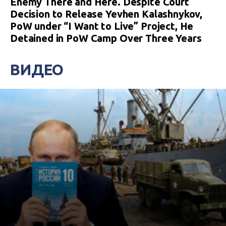
Enemy There and Here. Despite Court
Decision to Release Yevhen Kalashnykov,
PoW under “I Want to Live” Project, He
Detained in PoW Camp Over Three Years
ВИДЕО