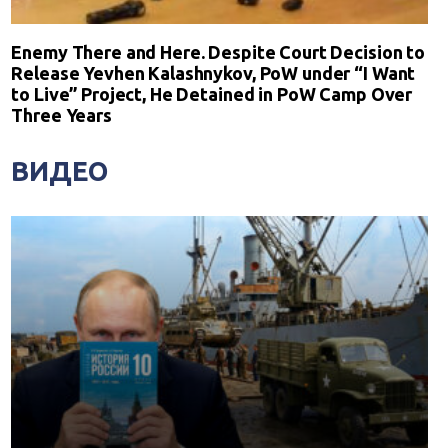
Enemy There and Here. Despite Court Decision to
Release Yevhen Kalashnykov, PoW under “I Want
to Live” Project, He Detained in PoW Camp Over
Three Years
ВИДЕО