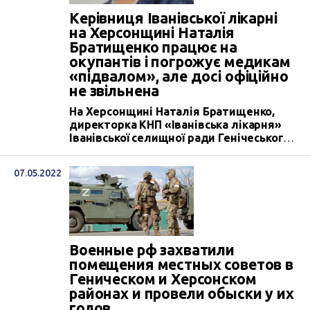
Керівниця Іванівської лікарні
на Херсонщині Наталія
Братищенко працює на
окупантів і погрожує медикам
«підвалом», але досі офіційно
не звільнена
На Херсонщині Наталія Братищенко,
директорка КНП «Іванівська лікарня»
Іванівської селищної ради Генічеського
району, перейшла на бік окупантів і
погрожує своїм підлеглим, а також
07.05.2022
працівникам інших медичних закладів
«підвалом». Попри це вона досі
продовжує бути законною керівницею
цього комунального некомерційного
підприємства.
Военные рф захватили
помещения местных советов в
Геническом и Херсонском
районах и провели обыски у их
голов