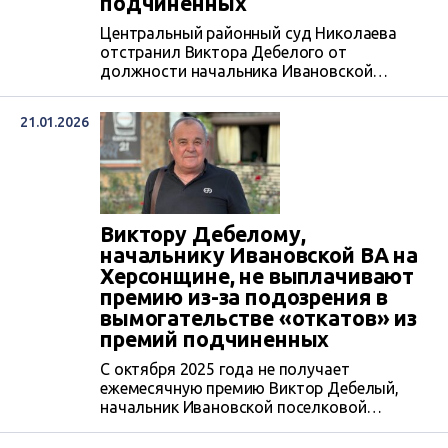
подчиненных
Центральный районный суд Николаева
отстранил Виктора Дебелого от
должности начальника Ивановской
поселковой военной администрации
(далее – ВА) Генического района
21.01.2026
Херсонщины до 21 марта 2026 года. Это
связано с уголовным делом по коррупции,
в котором подозревается Дебелий. Между
тем, в ней появились новые подробности.
Виктору Дебелому,
начальнику Ивановской ВА на
Херсонщине, не выплачивают
премию из-за подозрения в
вымогательстве «откатов» из
премий подчиненных
С октября 2025 года не получает
ежемесячную премию Виктор Дебелый,
начальник Ивановской поселковой
военной администрации (далее – ВА)
Генического района. По словам Дмитрия