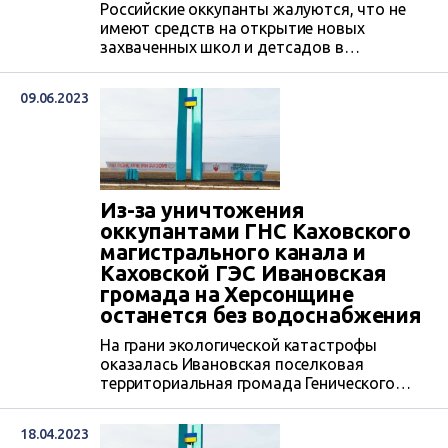
Российские оккупанты жалуются, что не
имеют средств на открытие новых
захваченных школ и детсадов в
Ивановской громаде Генического района
на Херсонщине. Они признали, что
09.06.2023
местные учителя и воспитатели не хотят с
ними сотрудничать. Крайне неохотно
отдают захватчикам своих детей на
воспитание и обучение и родители. Сетуют
оккупанты также на ужасное состояние
учебных заведений, которые они...
Из-за уничтожения
оккупантами ГНС Каховского
магистрального канала и
Каховской ГЭС Ивановская
громада на Херсонщине
останется без водоснабжения
На грани экологической катастрофы
оказалась Ивановская поселковая
территориальная громада Генического
района, расположенная в степной зоне
оккупированной части Херсонщины. Из-за
18.04.2023
уничтожения российскими захватчиками