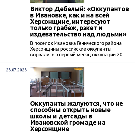
сотрудникам администрации и
Виктор Дебелый: «Оккупантов
поселкового совета. Размер полученных
в Ивановке, как и на всей
ими взяток с марта 2023 по октябрь 2024
Херсонщине, интересуют
года ,...
только грабеж, рэкет и
издевательство над людьми»
В поселок Ивановка Генического района
Херсонщины российские оккупанты
ворвались в первый месяц оккупации 2022
года. Сначала они здесь мародерили, а
потом стали принуждать к
23.07.2023
сотрудничеству Виктора Дебелого, главу
Ивановской громады. Сначала давили на
него «ласково». Когда стало ясно, что
ждать больше они не будут и уже
готовятся к его похищению, Дебелому
удалось быстро выехать на...
Оккупанты жалуются, что не
способны открыть новые
школы и детсады в
Ивановской громаде на
Херсонщине