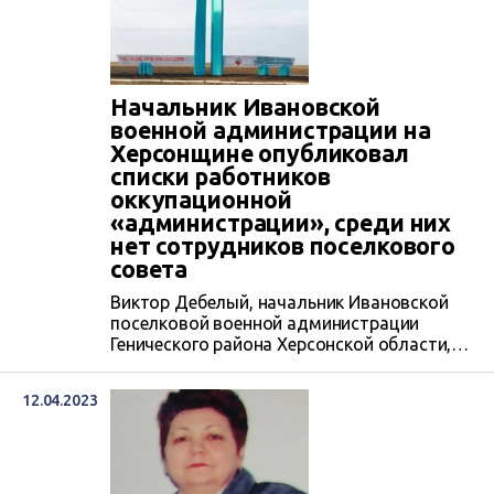
главной насосной станции Каховского
магистрального канала и Каховской ГЭС ее
населенные пункты окажутся без воды.
Начальник Ивановской
военной администрации на
Херсонщине опубликовал
списки работников
оккупационной
«администрации», среди них
нет сотрудников поселкового
совета
Виктор Дебелый, начальник Ивановской
поселковой военной администрации
Генического района Херсонской области,
опубликовал списки работников
Ивановской оккупационной
12.04.2023
«администрации». По его словам, ни один
из законных сотрудников поселкового
совета не перешел на сторону оккупантов.