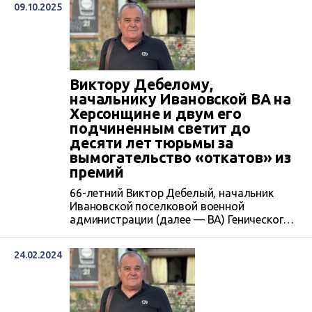
09.10.2025
Бутрия, первого заместителя главы
Херсонской облгосадминистрации, это
связано с коррупционным преступлением,
в котором подозревается Дебелий. Как
раз в начале октября 2025 сгода тало
известно, что должностным лицам
Виктору Дебелому,
Ивановской поселковой ВА
начальнику Ивановской ВА на
инкриминируют систематическое...
Херсонщине и двум его
подчиненным светит до
десяти лет тюрьмы за
вымогательство «откатов» из
премий
66-летний Виктор Дебелый, начальник
Ивановской поселковой военной
администрации (далее — ВА) Генического
района Херсонщины, его первая
заместительница, 40-летняя Виктория
24.02.2024
Счастливая, а также начальница отдела
бухгалтерского учета и отчетности
Ивановской поселковой ВА
подозреваются в систематическом
вымогательстве «откатов» из премий