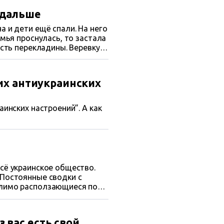
 дальше
а и дети ещё спали. На него
емья проснулась, то застала
ость перекладины. Веревку
ких антиукраинских
аинских настроений”. А как
всё украинское общество.
 Постоянные сводки с
олимо расползающиеся по
орое кажется уже навсегда
. Тревога, ставшая нормой
 вас есть свой