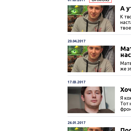
А у
К тв
наст
твое
сожг
20.04.2017
Мат
нас
Матв
же э
17.03.2017
Хоч
Я ко
Тот 
фрон
всем
посе
26.01.2017
жизн
Пос