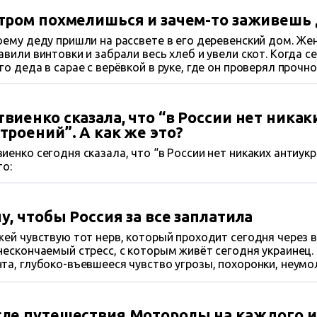
тром похмелишься и зачем-то заживешь
оему деду пришли на рассвете в его деревенский дом. Жен
авили винтовки и забрали весь хлеб и увели скот. Когда с
го деда в сарае с верёвкой в руке, где он проверял прочн
ли в этот же день.
виенко сказала, что “в России нет ника
троений”. А как же это?
иенко сегодня сказала, что “в России нет никаких антиукр
то:
у, чтобы Россия за все заплатила
жей чувствую тот нерв, который проходит сегодня через 
нескончаемый стресс, с которым живёт сегодня украинец.
та, глубоко-въевшееся чувство угрозы, похоронки, неум
 уголкам страны. Слёзы в тишине по погибшим, горе, кот
лилось в сердцах. Провожают лучших, провожают родных
и….
ле путешествия Моторолы на каждого из