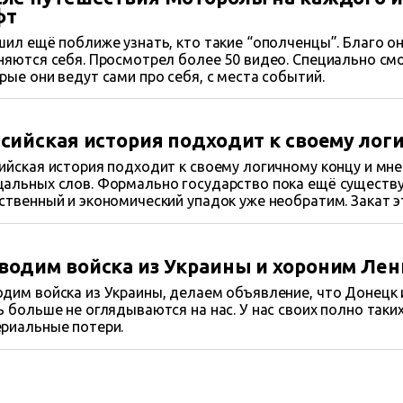
фт
шил ещё поближе узнать, кто такие “ополченцы”. Благо о
няются себя. Просмотрел более 50 видео. Специально см
рые они ведут сами про себя, с места событий.
сийская история подходит к своему лог
ийская история подходит к своему логичному концу и мне
альных слов. Формально государство пока ещё существу
ственный и экономический упадок уже необратим. Закат 
лавен и полон позора. И нет никакой жалости, есть тольк
его история была тщетна с самого начала и все…
водим войска из Украины и хороним Лен
дим войска из Украины, делаем объявление, что Донецк и
ь больше не оглядываются на нас. У нас своих полно так
риальные потери.