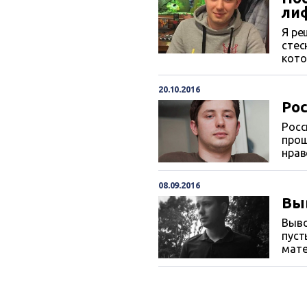
ли
Я ре
стес
кото
20.10.2016
Рос
Росс
прощ
нрав
бесс
вся 
08.09.2016
Вы
Выво
пуст
мате