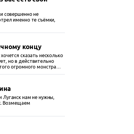
ни совершенно не
отрел именно те съёмки,
ичному концу
 хочется сказать несколько
ет, но в действительно
этого огромного монстра
о печальное осознание, что
ина
 Луганск нам не нужны,
их. Возмещаем