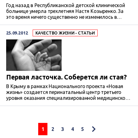
Год назад в Республиканской детской клинической
больнице умерла трехлетняя Настя Козыренко. За
это время ничего существенно не изменилось в
работе ни медучреждения, где произошло ЧП, ни
правоохранительных органов, занимающихся
25.09.2012
КАЧЕСТВО ЖИЗНИ - СТАТЬИ
данным делом: в больнице провели внутреннее
расследование и вынесли врачам взыскания,
уголовное дело до сих пор в стадии расследования.
Первая ласточка. Соберется ли стая?
В Крыму в рамках Национального проекта «Новая
жизнь» создается перинатальный центр третьего
уровня оказания специализированной медицинской
помощи. Центр, в котором даже у
полукилограммовых новорожденных будет шанс не
просто выжить, но и жить здоровыми и
полноценными. Это первая ласточка, которая
должна помочь перевести всю систему
1
2
3
4
5
родовспоможения на качественно новый уровень.