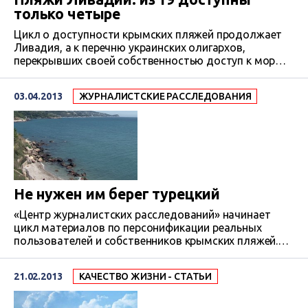
только четыре
Цикл о доступности крымских пляжей продолжает
Ливадия, а к перечню украинских олигархов,
перекрывших своей собственностью доступ к морю,
добавится российский мультимиллионер, один из
бывших топ-менеджеров ЮКОСа и владелец
03.04.2013
ЖУРНАЛИСТСКИЕ РАССЛЕДОВАНИЯ
крупнейшей инвестгруппы.
Не нужен им берег турецкий
«Центр журналистских расследований» начинает
цикл материалов по персонификации реальных
пользователей и собственников крымских пляжей.
Мы расскажем, кому достались пляжи курортных
городов и поселков и кто отвечает за состояние и
21.02.2013
КАЧЕСТВО ЖИЗНИ - СТАТЬИ
безопасность пляжей общедоступных, но
переданных в аренду. Начнем со столицы “пляжной
революции “- Алупки. Первые результаты