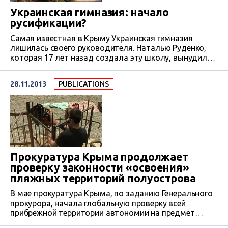
Украинская гимназия: начало
русификации?
Самая известная в Крыму Украинская гимназия
лишилась своего руководителя. Наталью Руденко,
которая 17 лет назад создала эту школу, вынудили
подписать заявление об увольнении с
формулировкой “по согласованию сторон”.
28.11.2013
PUBLICATIONS
Родители возмущены, а городские власти,
“подтолкнувшие” в этому шагу руководителя,
заявляют, что директор сама так решила.
Прокуратура Крыма продолжает
проверку законности «освоения»
пляжных территорий полуострова
В мае прокуратура Крыма, по заданию Генерального
прокурора, начала глобальную проверку всей
прибрежной территории автономии на предмет
правомерности застройки, ограждений,