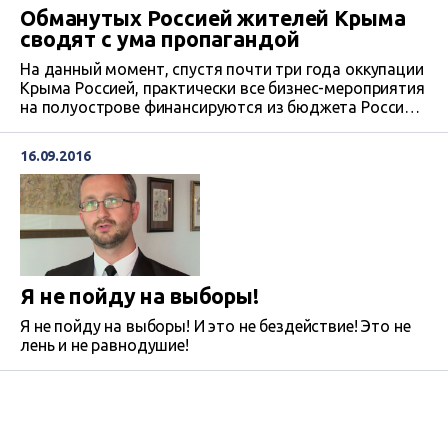
Обманутых Россией жителей Крыма
сводят с ума пропагандой
На данный момент, спустя почти три года оккупации
Крыма Россией, практически все бизнес-мероприятия
на полуострове финансируются из бюджета России
или денег российских бизнесменов.При этом, в связи
с наложенными на Россию санкциями,
16.09.2016
финансирование становится все меньше, что
отражается на заработках. Сама страна-оккупант РФ
пытается скрыть социальные проблемы на
полуострове при помощи информационной
пропаганды.
Я не пойду на выборы!
Я не пойду на выборы! И это не бездействие! Это не
лень и не равнодушие!