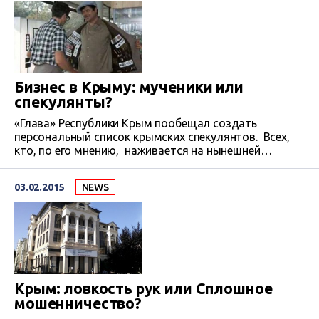
Альтернативы Северо-Крымскому каналу пока нет.
На недавнем «круглом столе» в Научно-
исследовательском институте сельского хозяйства
Крыма и ученые,…
Бизнес в Крыму: мученики или
спекулянты?
«Глава» Республики Крым пообещал создать
персональный список крымских спекулянтов. Всех,
кто, по его мнению, наживается на нынешней
ситуации в Крыму, будут жестко преследовать и
«выдавливать» с рынка полуострова. Потому что во
03.02.2015
NEWS
всех дефецитно-ценовых бедах виноваты именно
спекулянты. Впрочем, Аксенов тут не оригинален –
первым виноватых назначил президент Путин,
который просто использовал богатый советский
пропагандистский опыт….
Крым: ловкость рук или Сплошное
мошенничество?