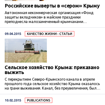
Российские выверты в «сером» Крыму
Автономная некоммерческая организация «Фонд
защиты вкладчиков» в майские праздники
преподнесла малозамеченный крымчанами
«подарок». Под сухой формулировкой «для
заемщиков кредитных учреждений, прекративших
09.04.2015
КАЧЕСТВО ЖИЗНИ - СТАТЬИ
работу на территории КФО» дан старт взысканию с
жителей полуострова кредитов, выданных
украинскими банками до аннексии. В переводе на
понятный язык, крымчане начнут получать решения
судов российской юрисдикции, которые обяжут их
погасить взятый по…
Сельское хозяйство Крыма: приказано
выжить
С перекрытием Северо-Крымского канала в апреле
прошлого года сельское хозяйство Крыма оказалось
на грани выживания. Канал, без преувеличения, был
кровеносной артерией для Крыма. Он обеспечивал
аграриев пресной водой до 90 процентов их
10.02.2015
PUBLICATIONS
потребностей. С чем же остался Крым?