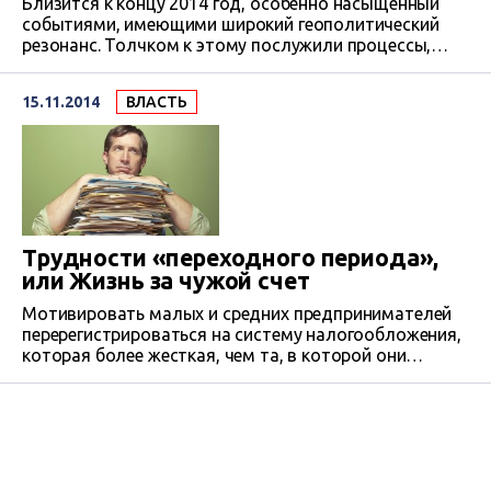
Близится к концу 2014 год, особенно насыщенный
событиями, имеющими широкий геополитический
резонанс. Толчком к этому послужили процессы,
развернувшиеся в конце февраля в Крыму. Не
последнюю роль сыграла и информационная атака,
15.11.2014
ВЛАСТЬ
переполненная обещаниями «лучшей жизни» для
крымчан. Эксперты и политики еще не раз оценят и
переоценят как саму аннексию Крыма Россией, так и
ее геополитические последствия. Но…
Трудности «переходного периода»,
или Жизнь за чужой счет
Мотивировать малых и средних предпринимателей
перерегистрироваться на систему налогообложения,
которая более жесткая, чем та, в которой они
работали, чрезвычайно будет трудно. Тем более,
когда у них нет четкого понимания, что их ждет в
достижимом будущем – после первого января 2015-
го.