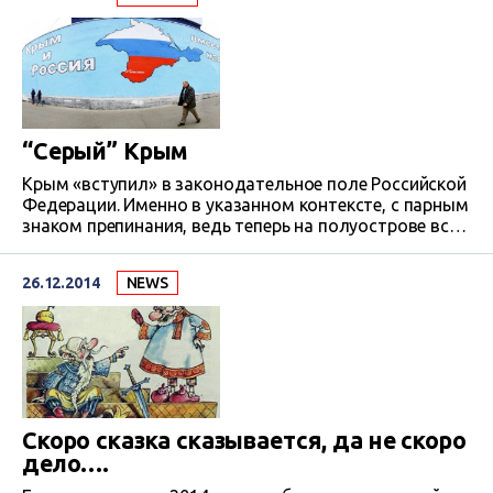
недовольством в канун годовщины «Крымнаша».
Отмечать которую намерены на федеральном
уровне.
“Серый” Крым
Крым «вступил» в законодательное поле Российской
Федерации. Именно в указанном контексте, с парным
знаком препинания, ведь теперь на полуострове все
как-то не в своем обычном значении. Даже для
восторженных сторонников спецоперации
26.12.2014
NEWS
«Крымнаш». Удивляться привыкают. Например –
последний сюрприз. Без предупреждения, без явной
экономической причины и внятного
законодательного обоснования, российские банки
перестали принимать к обмену гривну. Несмотря…
Скоро сказка сказывается, да не скоро
дело….