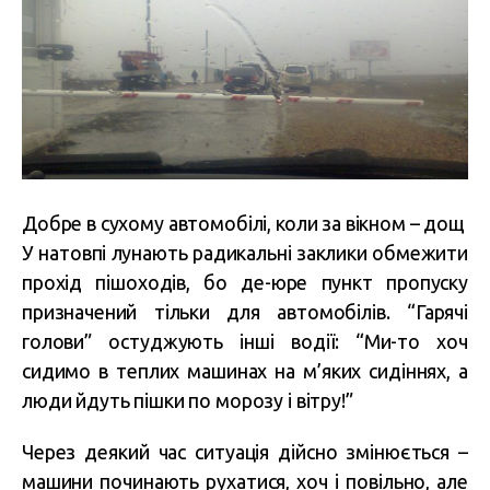
Добре в сухому автомобілі, коли за вікном – дощ
У натовпі лунають радикальні заклики обмежити
прохід пішоходів, бо де-юре пункт пропуску
призначений тільки для автомобілів. “Гарячі
голови” остуджують інші водії: “Ми-то хоч
сидимо в теплих машинах на м’яких сидіннях, а
люди йдуть пішки по морозу і вітру!”
Через деякий час ситуація дійсно змінюється –
машини починають рухатися, хоч і повільно, але