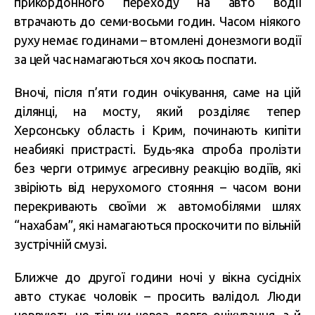
прикордонного переходу на авто водії
втрачають до семи-восьми годин. Часом ніякого
руху немає годинами – втомлені донезмоги водії
за цей час намагаються хоч якось поспати.
Вночі, після п’яти годин очікування, саме на цій
ділянці, на мосту, який розділяє тепер
Херсонську область і Крим, починають кипіти
неабиякі пристрасті. Будь-яка спроба пролізти
без черги отримує агресивну реакцію водіїв, які
звіріють від нерухомого стояння – часом вони
перекривають своїми ж автомобілями шлях
“нахабам”, які намагаються проскочити по вільній
зустрічній смузі.
Ближче до другої години ночі у вікна сусідніх
авто стукає чоловік – просить валідол. Люди