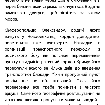
нервують не тільки через довге очікування, а й
через бензин, який стрімко закінчується. Водії не
вимикають двигуни, щоб зігрітися: за вікном
мороз.
Сімферопольцю Олександру, родичі якого
живуть у Новоолексіївці, кордон доводиться
перетинати вже вчетверте. Накладки в
організації транспортного переходу з
російського боку він пояснює переміщенням
пункту на адміністративний кордон Криму: його
пересунули всього за кілька днів до введення
транспортної блокади. “Їхній пропускний пункт
зовсім ще не облаштований. Після його
перенесення все треба починати з чистого
аркуша. Саме його географічне розташування не
дозволяє швидко пропускати машини і людей –