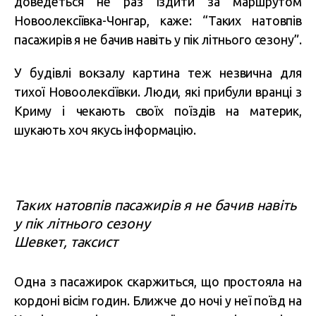
доведеться не раз їздити за маршрутом
Новоолексіївка-Чонгар, каже: “Таких натовпів
пасажирів я не бачив навіть у пік літнього сезону”.
У будівлі вокзалу картина теж незвична для
тихої Новоолексіївки. Люди, які прибули вранці з
Криму і чекають своїх поїздів на материк,
шукають хоч якусь інформацію.
Таких натовпів пасажирів я не бачив навіть
у пік літнього сезону
Шевкет, таксист
Одна з пасажирок скаржиться, що простояла на
кордоні вісім годин. Ближче до ночі у неї поїзд на