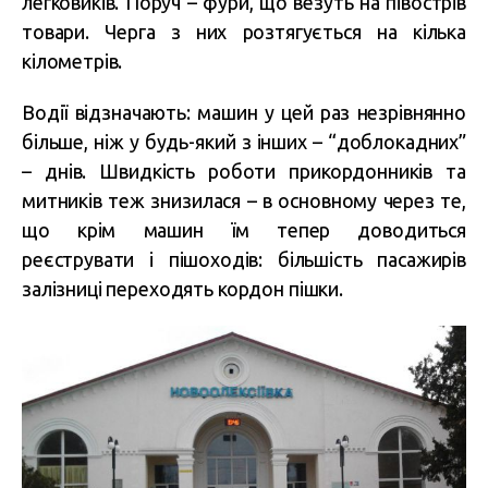
легковиків. Поруч – фури, що везуть на півострів
товари. Черга з них розтягується на кілька
кілометрів.
Водії відзначають: машин у цей раз незрівнянно
більше, ніж у будь-який з інших – “доблокадних”
– днів. Швидкість роботи прикордонників та
митників теж знизилася – в основному через те,
що крім машин їм тепер доводиться
реєструвати і пішоходів: більшість пасажирів
залізниці переходять кордон пішки.