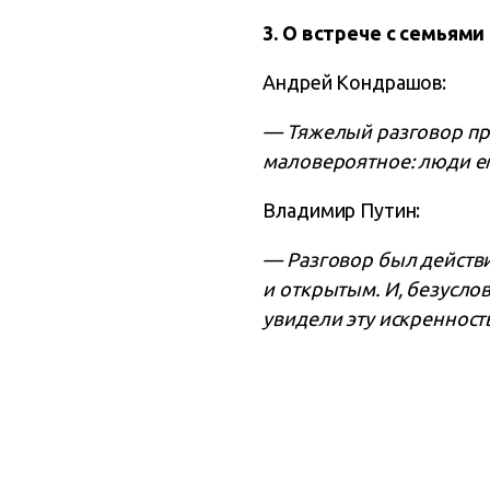
3. О встрече с семьям
Андрей Кондрашов:
— Тяжелый разговор про
маловероятное: люди е
Владимир Путин:
— Разговор был действ
и открытым. И, безусло
увидели эту искренност