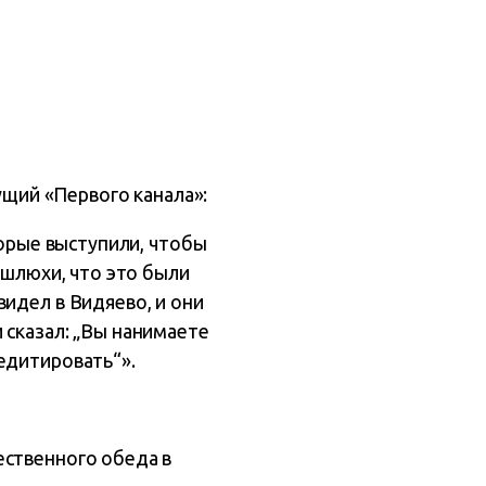
ущий «Первого канала»:
торые выступили, чтобы
 шлюхи, что это были
идел в Видяево, и они
 сказал: „Вы нанимаете
едитировать“».
ественного обеда в