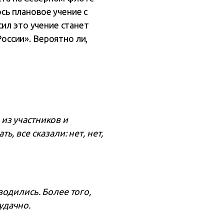
ь плановое учение с
ил это учение станет
ссии». Вероятно ли,
из участников и
, все сказали: нет, нет,
одились. Более того,
удачно.