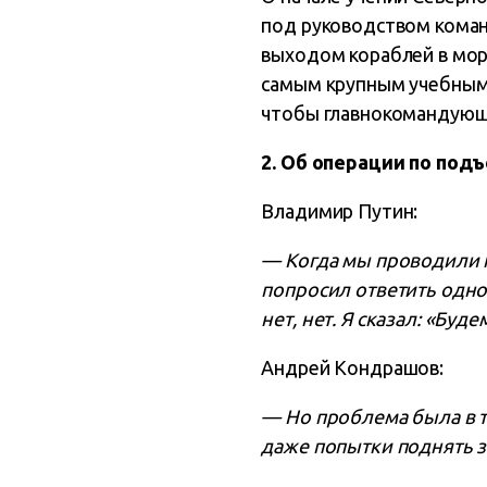
под руководством коман
выходом кораблей в море
самым крупным учебным 
чтобы главнокомандующи
2. Об операции по под
Владимир Путин:
— Когда мы проводили п
попросил ответить однос
нет, нет. Я сказал: «Буд
Андрей Кондрашов:
— Но проблема была в т
даже попытки поднять з