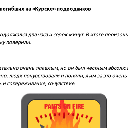
и погибших на «Курске» подводников
должался два часа и сорок минут. В итоге произошл
му поверили.
ительно очень тяжелым, но он был честным абсолю
вно, люди почувствовали и поняли, я им за это оче
ь и сопереживание, сочувствие.