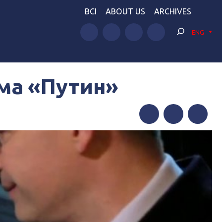
BCI
ABOUT US
ARCHIVES
ENG
ьма «Путин»
Facebook
Twitter
Telegram