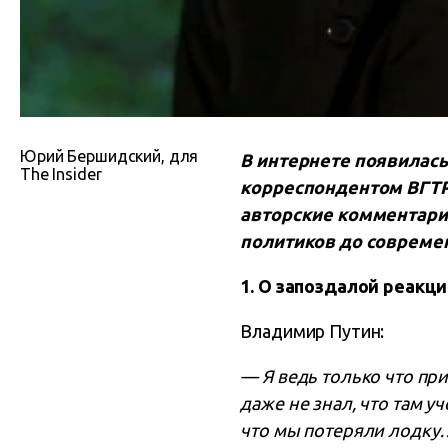
Юрий Бершидский, для
В интернете появилась
The Insider
корреспондентом ВГТР
авторские комментари
политиков до современн
1. О запоздалой реакц
Владимир Путин:
— Я ведь только что пр
даже не знал, что там 
что мы потеряли лодку