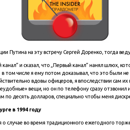
ции Путина на эту встречу Сергей Доренко, тогда вед
 канал“ и сказал, что „Первый канал“ нанял шлюх, ко
 в том числе я ему потом доказывал, что это были не
ствительно вдовы офицеров, я впоследствии сам их в
удобные» вещи, но он по телефону сразу отзвонил и
м по десять долларов, специально чтобы меня дискр
урге в 1994 году
я о случае во время традиционного ежегодного торж