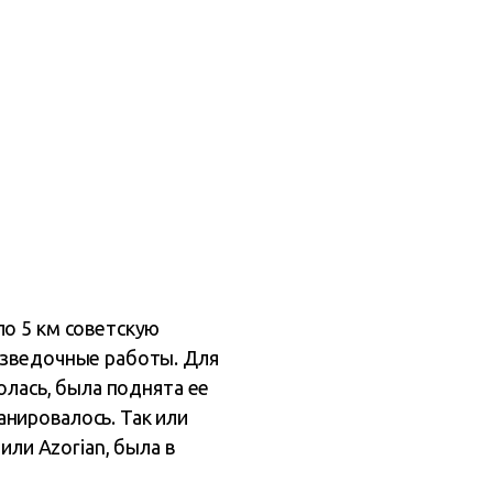
ло 5 км советскую
азведочные работы. Для
олась, была поднята ее
нировалось. Так или
или Azorian, была в