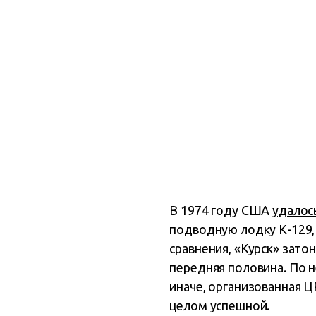
В 1974 году США
удалос
подводную лодку К-129,
сравнения, «Курск» зато
передняя половина. По 
иначе, организованная ЦР
целом успешной.