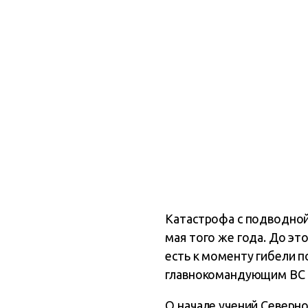
Катастрофа с подводной 
мая того же года. До эт
есть к моменту гибели 
главнокомандующим ВС 
О начале учений Северно