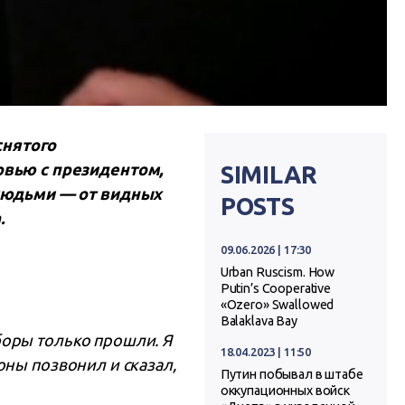
снятого
вью с президентом,
SIMILAR
людьми — от видных
POSTS
.
09.06.2026 | 17:30
Urban Ruscism. How
Putin’s Cooperative
«Ozero» Swallowed
Balaklava Bay
боры только прошли. Я
18.04.2023 | 11:50
оны позвонил и сказал,
Путин побывал в штабе
оккупационных войск