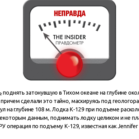
ь
поднять затонувшую в Тихом океане на глубине око
 причем сделали это тайно, маскируясь под геологор
нул на глубине 108 м. Лодка К-129 при подъеме раскол
некоторым данным, поднимать лодку целиком и не пла
У операция по подъему К-129, известная как Jennifer 