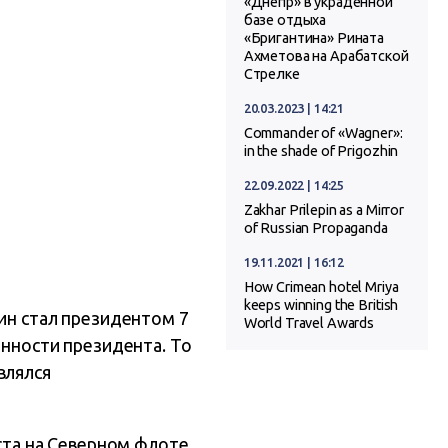
«Днепр» в украденной
базе отдыха
«Бригантина» Рината
Ахметова на Арабатской
Стрелке
20.03.2023 | 14:21
Commander of «Wagner»:
in the shade of Prigozhin
22.09.2022 | 14:25
Zakhar Prilepin as a Mirror
of Russian Propaganda
19.11.2021 | 16:12
How Crimean hotel Mriya
keeps winning the British
тин стал президентом 7
World Travel Awards
анности президента. То
влялся
уста на Северном флоте