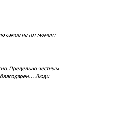
о самое на тот момент
тно. Предельно честным
нь благодарен… Люди