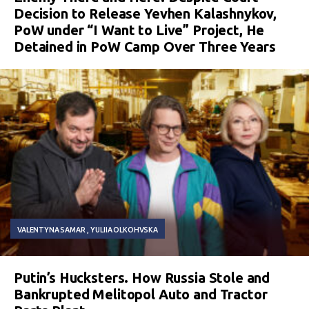
Decision to Release Yevhen Kalashnykov,
PoW under “I Want to Live” Project, He
Detained in PoW Camp Over Three Years
VALENTYNA SAMAR
YULIIA OLKOHVSKA
Putin’s Hucksters. How Russia Stole and
Bankrupted Melitopol Auto and Tractor