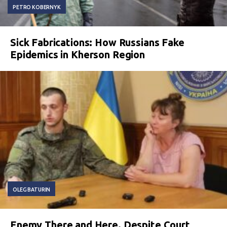
PETRO KOBERNYK
Sick Fabrications: How Russians Fake
Epidemics in Kherson Region
OLEG BATURIN
Enemy There and Here. Despite Court