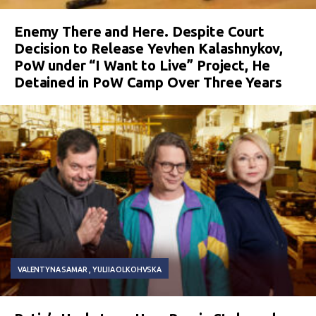
Enemy There and Here. Despite Court
Decision to Release Yevhen Kalashnykov,
PoW under “I Want to Live” Project, He
Detained in PoW Camp Over Three Years
VALENTYNA SAMAR
YULIIA OLKOHVSKA