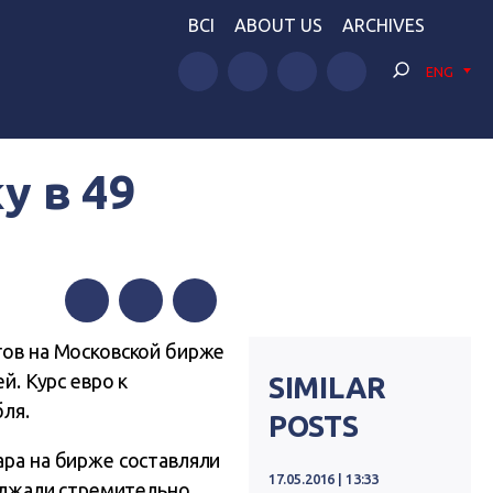
BCI
ABOUT US
ARCHIVES
ENG
у в 49
Facebook
Twitter
Telegram
гов на Московской бирже
й. Курс евро к
SIMILAR
бля.
POSTS
ара на бирже составляли
17.05.2016 | 13:33
должали стремительно