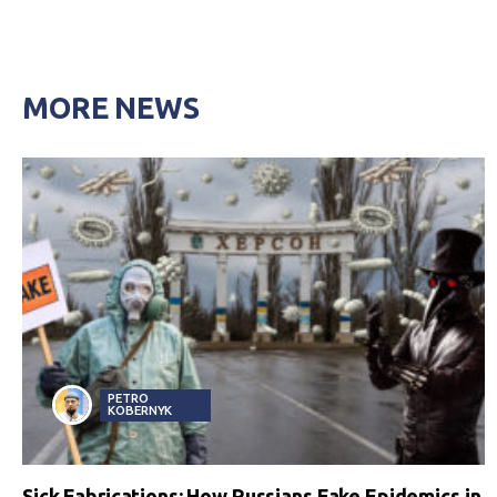
MORE NEWS
PETRO
KOBERNYK
Sick Fabrications: How Russians Fake Epidemics in