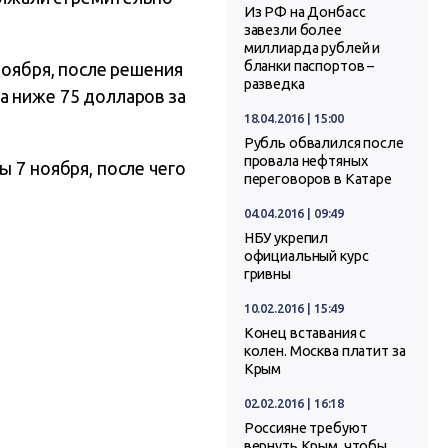
Из РФ на Донбасс
завезли более
миллиарда рублей и
бланки паспортов –
ноября, после решения
разведка
а ниже 75 долларов за
18.04.2016 | 15:00
Рубль обвалился после
провала нефтяных
 7 ноября, после чего
переговоров в Катаре
04.04.2016 | 09:49
НБУ укрепил
официальный курс
гривны
10.02.2016 | 15:49
Конец вставания с
колен. Москва платит за
Крым
02.02.2016 | 16:18
Россияне требуют
вернуть Крым, чтобы