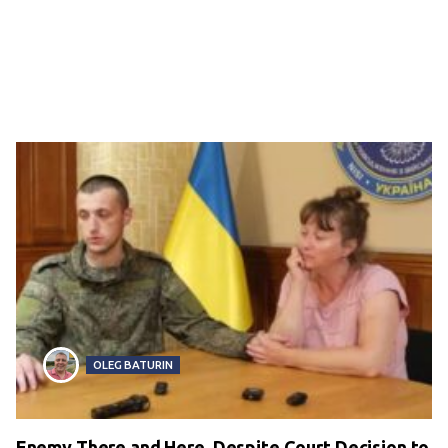
OLEG BATURIN
Enemy There and Here. Despite Court Decision to