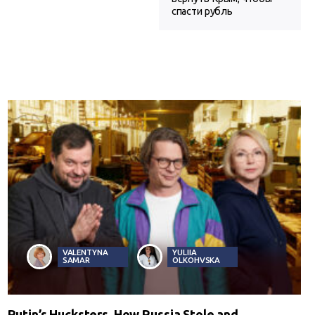
спасти рубль
VALENTYNA
YULIIA
SAMAR
OLKOHVSKA
Putin’s Hucksters. How Russia Stole and