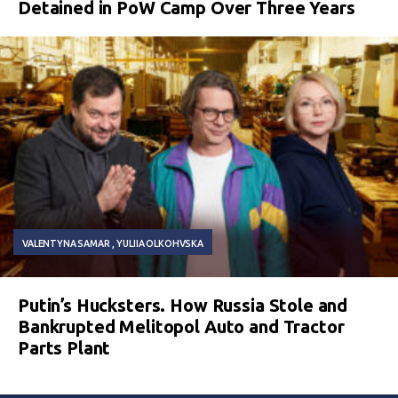
Detained in PoW Camp Over Three Years
VALENTYNA SAMAR
YULIIA OLKOHVSKA
Putin’s Hucksters. How Russia Stole and
Bankrupted Melitopol Auto and Tractor
Parts Plant