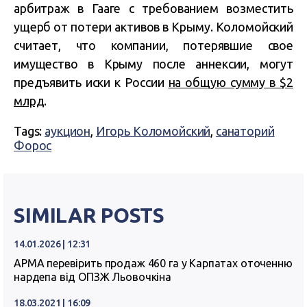
арбитраж в Гааге с требованием возместить
ущерб от потери активов в Крыму. Коломойский
считает, что компании, потерявшие свое
имущество в Крыму после аннексии, могут
предъявить иски к России
на общую сумму в $2
млрд
.
Tags:
аукцион
,
Игорь Коломойский
,
санаторий
Форос
SIMILAR POSTS
14.01.2026 | 12:31
АРМА перевірить продаж 460 га у Карпатах оточенню
нардепа від ОПЗЖ Льовочкіна
18.03.2021 | 16:09