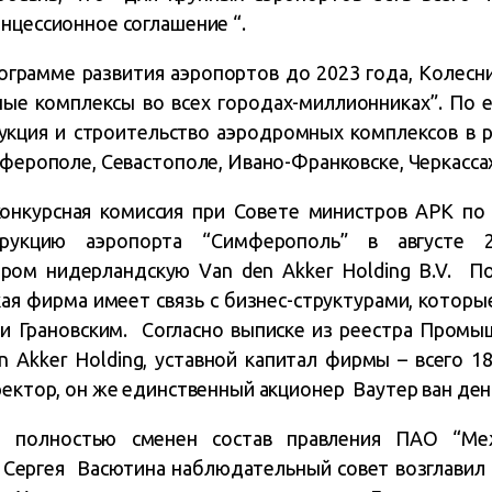
нцессионное соглашение “.
ограмме развития аэропортов до 2023 года, Колесни
ые комплексы во всех городах-миллионниках”.
По е
укция и строительство аэродромных комплексов в 
мферополе, Севастополе, Ивано-Франковске, Черкассах
конкурсная комиссия при Совете министров АРК по
трукцию аэропорта “Симферополь” в августе 
ром нидерландскую Van den Akker Holding B.V. 
кая фирма имеет связь с бизнес-структурами, которы
и Грановским. Согласно выписке из реестра Промы
 Akker Holding, уставной капитал фирмы – всего 18
ректор, он же единственный акционер Ваутер ван ден
 полностью сменен состав правления ПАО “Ме
 Сергея Васютина наблюдательный совет возглавил