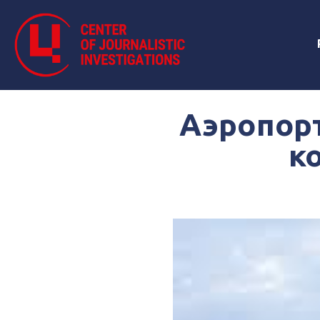
Аэропор
к