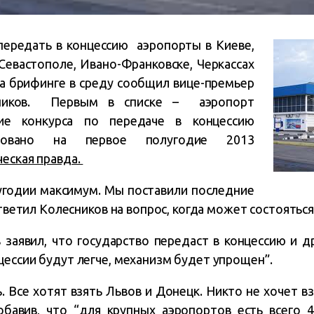
передать в концессию аэропорты в Киеве,
евастополе, Ивано-Франковске, Черкассах
а брифинге в среду сообщил вице-премьер
сников. Первым в списке – аэропорт
ние конкурса по передаче в концессию
овано на первое полугодие 2013
еская правда.
угодии максимум. Мы поставили последние
ответил Колесников на вопрос, когда может состояться
 заявил, что государство передаст в концессию и 
цессии будут легче, механизм будет упрощен”.
. Все хотят взять Львов и Донецк. Никто не хочет вз
обавив, что “для крупных аэропортов есть всего 