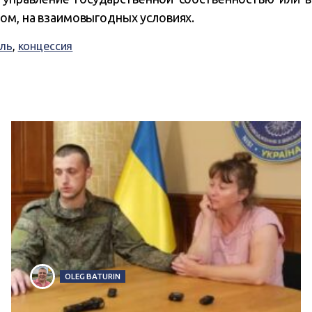
ом, на взаимовыгодных условиях.
ль
,
концессия
OLEG BATURIN