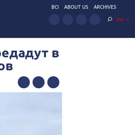
BCI
ABOUT US
ARCHIVES
ENG
едадут в
ов
Facebook
Twitter
Telegram