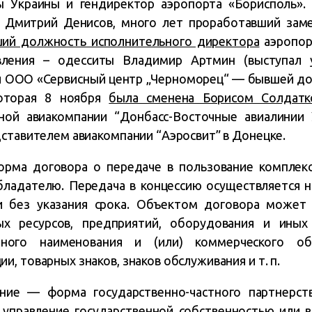
ы Украины и гендиректор аэропорта «Борисполь».
 Дмитрий Денисов, много лет проработавший заме
ший должность исполнительного директора
аэропор
вления – одесситы Владимир Артмин (выступал 
 и ООО «Сервисный центр „Черноморец“ — бывшей до
которая 8 ноября
была сменена Борисом Солдатк
ной авиакомпании “Донбасс-Восточные авиалинии 
дставителем авиакомпании “Аэросвит” в Донецке.
форма договора о передаче в пользование комплекс
ладателю. Передача в концессию осуществляется н
и без указания срока. Объектом договора может 
ых ресурсов, предприятий, оборудования и иных
нного наименования и (или) коммерческого обо
, товарных знаков, знаков обслуживания и т. п.
ние — форма государственно-частного партнерств
управление государственной собственностью или в