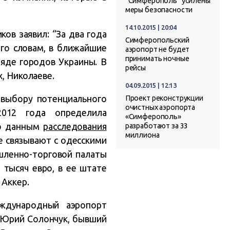
“Симферополь” усилены
меры безопасности
14.10.2015 | 20:04
ков заявил: “За два года
Симферопольский
го словам, в ближайшие
аэропорт не будет
принимать ночные
ряде городов Украины. В
рейсы
, Николаеве.
04.09.2015 | 12:13
 выбору потенциального
Проект реконструкции
очистных аэропорта
2012 года определила
«Симферополь»
По данным
расследования
разработают за 33
миллиона
е связывают с одесскими
шленно-торговой палаты
 тысяч евро, в ее штате
 Аккер.
ждународный аэропорт
 Юрий Солончук, бывший