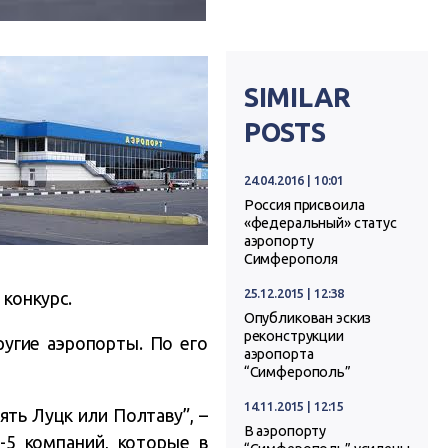
SIMILAR
POSTS
24.04.2016 | 10:01
Россия присвоила
«федеральный» статус
аэропорту
Симферополя
25.12.2015 | 12:38
 конкурс.
Опубликован эскиз
реконструкции
другие аэропорты.
По его
аэропорта
“Симферополь”
14.11.2015 | 12:15
ять Луцк или Полтаву”, –
В аэропорту
4-5 компаний, которые в