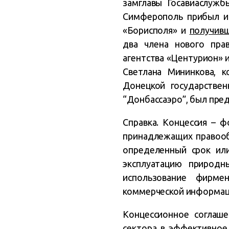
замглавы Госавиаслужб
Симферополь прибыл и
«Борисполя» и
получив
два члена нового пра
агентства «Центурион»
Светлана Мининкова, 
Донецкой государствен
“Донбассаэро”, был пре
Справка. Концессия – 
принадлежащих правооб
определенный срок ил
эксплуатацию природн
использование фирме
коммерческой информации
Концессионное соглаше
сектора в эффективное 