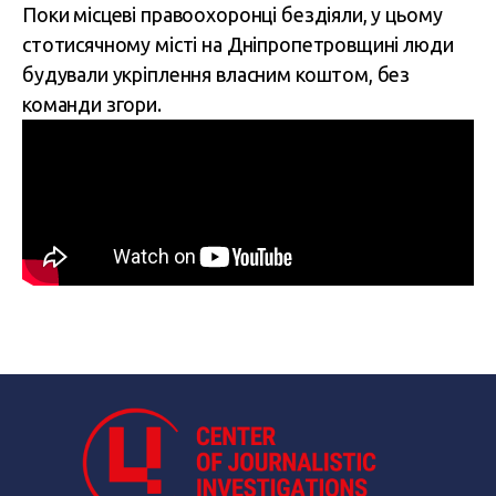
Поки місцеві правоохоронці бездіяли, у цьому
стотисячному місті на Дніпропетровщині люди
будували укріплення власним коштом, без
команди згори.