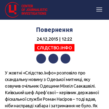
Повернення
24.12.2015 | 12:22
СЛІДСТВО.ІНФО
Facebook
Twitter
Telegram
У жовтні «Слідство.Інфо» розповіло про
скандальну новину з Одеської митниці, яку
озвучив очільник Одещини Міхеіл Саакашвілі.
Київський шеф Ареф’євої – керівник державної
фіскальної служби Роман Насіров – тоді вдав,
ніби насправді хабара і затримання не було. Як