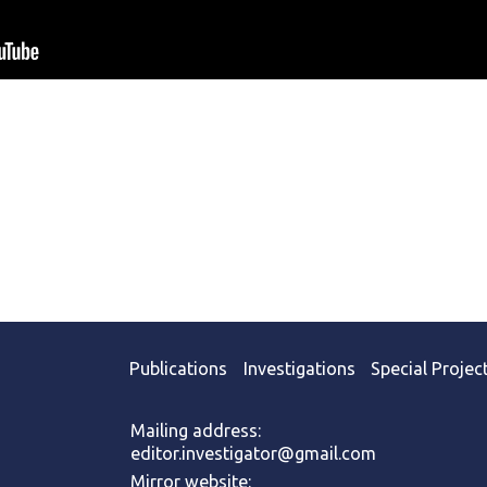
Publications
Investigations
Special Projec
Mailing address:
editor.investigator@gmail.com
Mirror website: