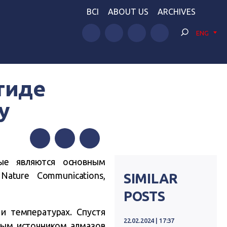
BCI
ABOUT US
ARCHIVES
ENG
тиде
у
Facebook
Twitter
Telegram
ые являются основным
ature Communications,
SIMILAR
POSTS
и температурах. Спустя
22.02.2024 | 17:37
ным источником алмазов