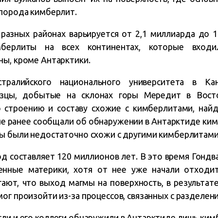
 порода кимберлит.
разных районах варьируется от 2,1 миллиарда до 1
мберлиты на всех континентах, которые входи
ны, кроме Антарктики.
стралийского национального университета в Ка
азцы, добытые на склонах горы Мередит в Вост
 строению и составу схожие с кимберлитами, найд
ные ранее сообщали об обнаружении в Антарктиде ким
ды были недостаточно схожи с другими кимберлитами 
д составляет 120 миллионов лет. В это время Гондв
енные материки, хотя от нее уже начали отходи
гают, что выход магмы на поверхность, в результат
ог произойти из-за процессов, связанных с разделен
сли и его коллеги обнаружили в Антарктиде лишь ким