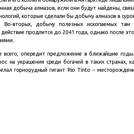
ная добыча алмазов, если они будут найдены, связ
хнологий, которые сделали бы добычу алмазов в суро
. Во-вторых, добычу полезных ископаемых там
о действие продлится до 2041 года, однако после эт
виями.
ее всего, опередит предложение в ближайшие год
рос на украшения среди богачей в таких странах, ка
елал горнорудный гигант Rio Tinto – месторожден