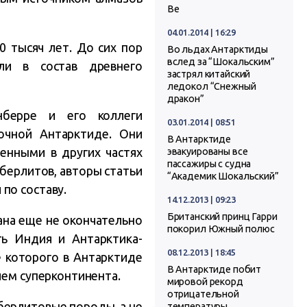
Ве
04.01.2014 | 16:29
0 тысяч лет. До сих пор
Во льдах Антарктиды
вслед за “Шокальским”
ли в состав древнего
застрял китайский
ледокол “Снежный
дракон”
нберре и его коллеги
03.01.2014 | 08:51
очной Антарктиде. Они
В Антарктиде
енными в других частях
эвакуированы все
пассажиры с судна
берлитов, авторы статьи
“Академик Шокальский”
по составу.
14.12.2013 | 09:23
Британский принц Гарри
ана еще не окончательно
покорил Южный полюс
ть Индия и Антарктика-
08.12.2013 | 18:45
е которого в Антарктиде
В Антарктиде побит
ием суперконтинента.
мировой рекорд
отрицательной
берлитовые породы, а не
температуры