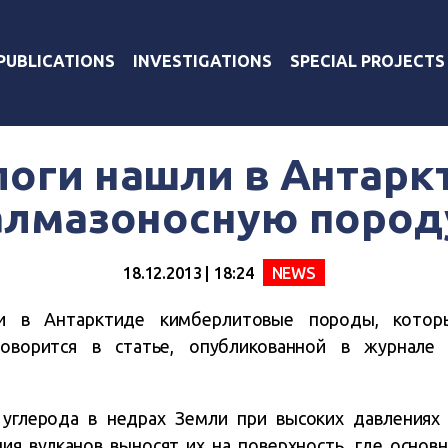
PUBLICATIONS
INVESTIGATIONS
SPECIAL PROJECTS
логи нашли в Антарк
алмазоносную пород
18.12.2013 | 18:24
NEWS
и в Антарктиде кимберлитовые породы, котор
говорится в статье, опубликованной в журнале N
углерода в недрах Земли при высоких давлениях 
ия вулканов выносят их на поверхность, где основ