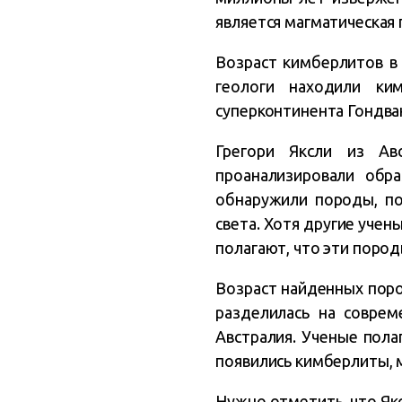
является магматическая
Возраст кимберлитов в 
геологи находили ки
суперконтинента Гондва
Грегори Яксли из Ав
проанализировали обр
обнаружили породы, по
света. Хотя другие уче
полагают, что эти поро
Возраст найденных поро
разделилась на соврем
Австралия. Ученые пола
появились кимберлиты, м
Нужно отметить, что Як