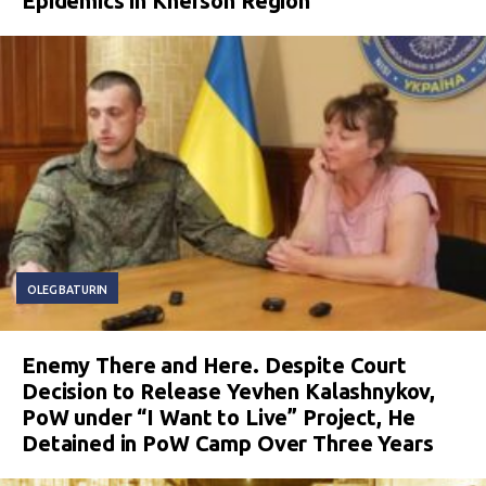
Epidemics in Kherson Region
OLEG BATURIN
Enemy There and Here. Despite Court
Decision to Release Yevhen Kalashnykov,
PoW under “I Want to Live” Project, He
Detained in PoW Camp Over Three Years