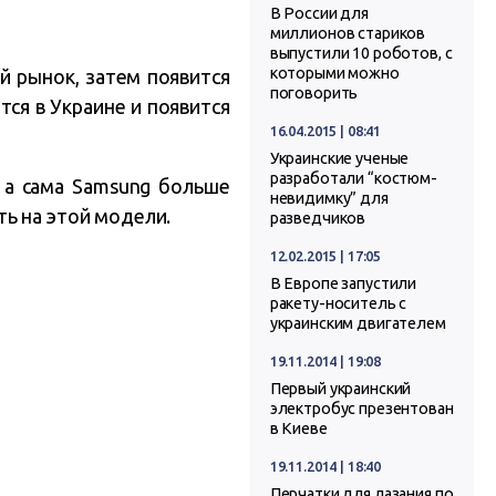
В России для
миллионов стариков
выпустили 10 роботов, с
которыми можно
й рынок, затем появится
поговорить
тся в Украине и появится
16.04.2015 | 08:41
Украинские ученые
разработали “костюм-
, а сама Samsung больше
невидимку” для
ь на этой модели.
разведчиков
12.02.2015 | 17:05
В Европе запустили
ракету-носитель с
украинским двигателем
19.11.2014 | 19:08
Первый украинский
электробус презентован
в Киеве
19.11.2014 | 18:40
Перчатки для лазания по