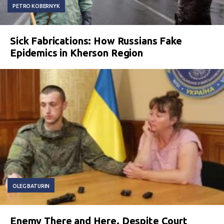
PETRO KOBERNYK
Sick Fabrications: How Russians Fake
Epidemics in Kherson Region
OLEG BATURIN
Enemy There and Here. Despite Court