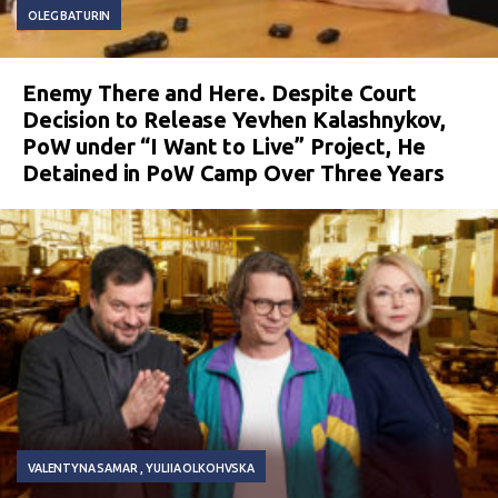
OLEG BATURIN
Enemy There and Here. Despite Court
Decision to Release Yevhen Kalashnykov,
PoW under “I Want to Live” Project, He
Detained in PoW Camp Over Three Years
VALENTYNA SAMAR
YULIIA OLKOHVSKA