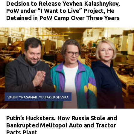
Decision to Release Yevhen Kalashnykov,
PoW under “I Want to Live” Project, He
Detained in PoW Camp Over Three Years
VALENTYNA SAMAR
YULIIA OLKOHVSKA
Putin’s Hucksters. How Russia Stole and
Bankrupted Melitopol Auto and Tractor
Parts Plant