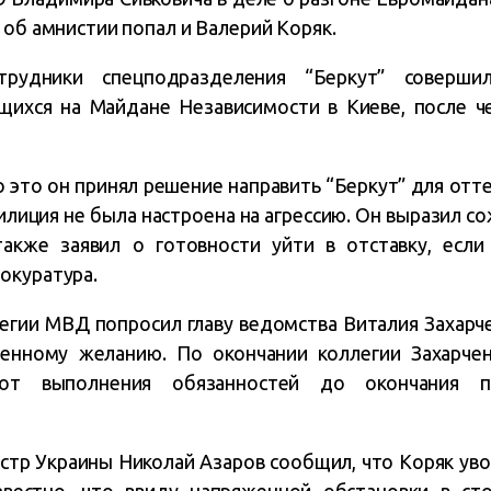
 об амнистии попал и Валерий Коряк.
рудники спецподразделения “Беркут” совершил
щихся на Майдане Независимости в Киеве, после ч
о это он принял решение направить “Беркут” для от
лиция не была настроена на агрессию. Он выразил со
также заявил о готовности уйти в отставку, есл
окуратура.
легии МВД попросил главу ведомства Виталия Захарч
венному желанию. По окончании коллегии Захарче
от выполнения обязанностей до окончания п
стр Украины Николай Азаров сообщил, что Коряк уво
звестно, что ввиду напряженной обстановки в ст