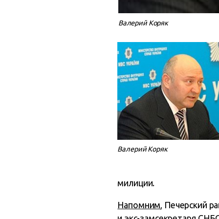
Валерий Коряк
Валерий Коряк
милиции.
Напомним
, Печерский р
и экс-замсекретаря СНБО