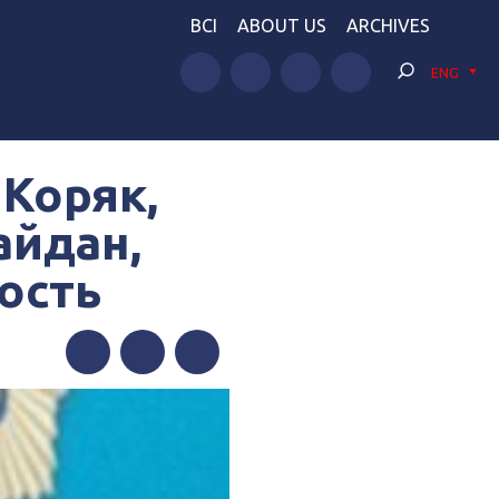
BCI
ABOUT US
ARCHIVES
ENG
Коряк,
айдан,
ость
Facebook
Twitter
Telegram