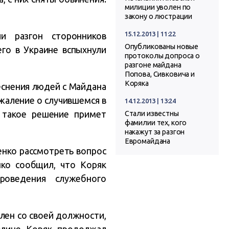
милиции уволен по
закону о люстрации
15.12.2013 | 11:22
и разгон сторонников
Опубликованы новые
его в Украине вспыхнули
протоколы допроса о
разгоне майдана
Попова, Сивковича и
Коряка
теснения людей с Майдана
жаление о случившемся в
14.12.2013 | 13:24
и такое решение примет
Стали известны
фамилии тех, кого
накажут за разгон
Евромайдана
енко рассмотреть вопрос
нко сообщил, что Коряк
роведения служебного
лен со своей должности,
олице Коряк продолжал