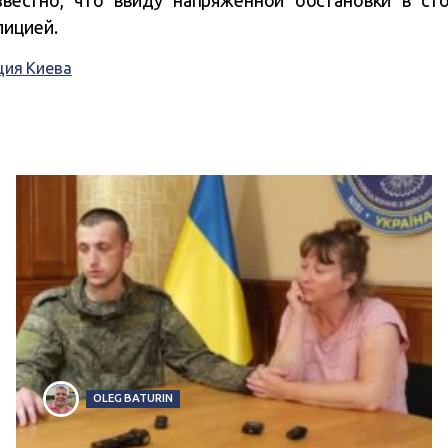
лицией.
ция Киева
OLEG BATURIN