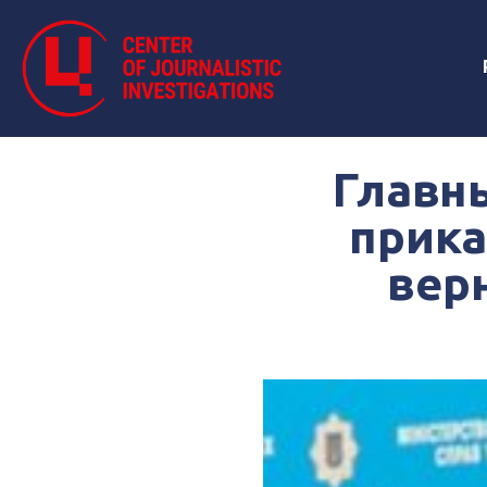
Главн
прика
вер