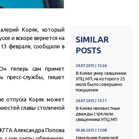
алерий Коряк, который
ске и вскоре вернется на
SIMILAR
 13 февраля, сообщили в
POSTS
29.07.2015 | 15:26
 Он теперь сам примет
В Киеве умер священник
ь пресс-службы, пишет
УПЦ МП, на которого 25
июля было совершено
покушение
ле отпуска Коряк может
26.07.2015 | 15:17
нностей главы столичной
В Киеве неизвестные
дважды стреляли
священника УПЦ МП
у КГГА Александра Попова
05.06.2015 | 12:08
, с них сняты обвинения.
Начальник Киевской