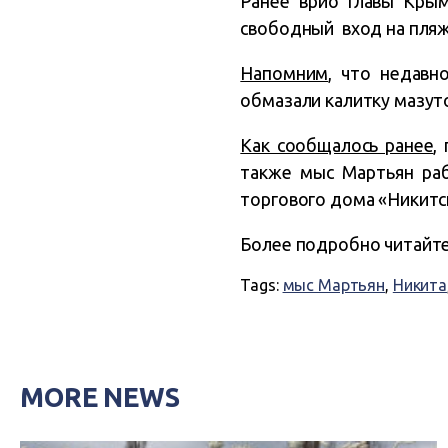
Ранее врио главы Крым
свободный вход на пляж
Напомним
, что недавн
обмазали калитку мазут
Как сообщалось ранее
,
также мыс Мартьян ра
торгового дома «Никитск
Более подробно читайте
Tags:
мыс Мартьян
,
Никита
MORE NEWS