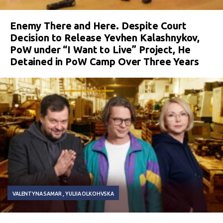
Enemy There and Here. Despite Court
Decision to Release Yevhen Kalashnykov,
PoW under “I Want to Live” Project, He
Detained in PoW Camp Over Three Years
VALENTYNA SAMAR
YULIIA OLKOHVSKA