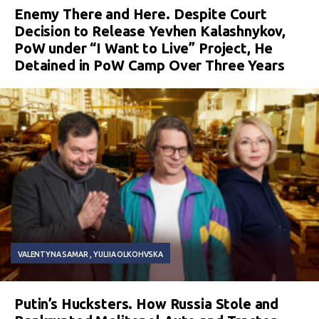
Enemy There and Here. Despite Court
Decision to Release Yevhen Kalashnykov,
PoW under “I Want to Live” Project, He
Detained in PoW Camp Over Three Years
VALENTYNA SAMAR
YULIIA OLKOHVSKA
Putin’s Hucksters. How Russia Stole and