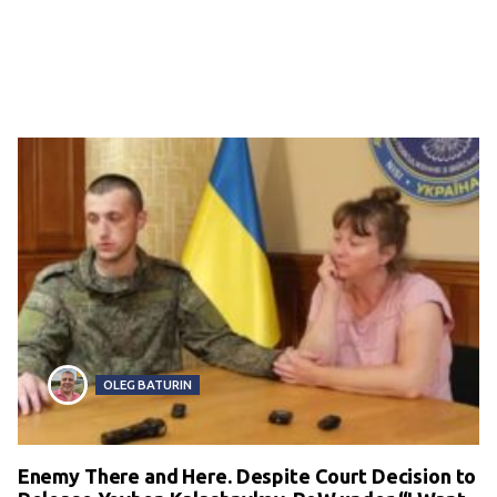
OLEG BATURIN
Enemy There and Here. Despite Court Decision to