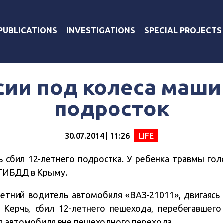
PUBLICATIONS
INVESTIGATIONS
SPECIAL PROJECTS
сии под колеса маши
подросток
30.07.2014 | 11:26
LIFE
 сбил 12-летнего подростка. У ребенка травмы гол
 ГИБДД в Крыму.
летний водитель а
втомобиля «ВАЗ-21011», двигаясь
 Керчь, сбил
12-летнего
пешехода, перебегавшего
я автомобиля вне пешеходного перехода.