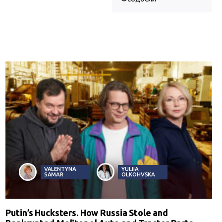
VALENTYNA
YULIIA
SAMAR
OLKOHVSKA
Putin’s Hucksters. How Russia Stole and