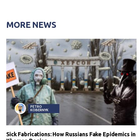
MORE NEWS
PETRO
KOBERNYK
Sick Fabrications: How Russians Fake Epidemics in