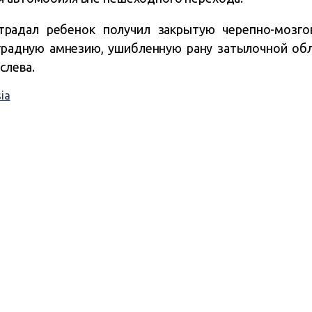
традал ребенок получил закрытую черепно-мозгов
оградную амнезию, ушибленную рану затылочной обл
слева.
ia