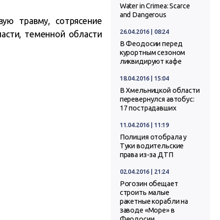
Water in Crimea: Scarce
and Dangerous
ую травму, сотрясение
26.04.2016 | 08:24
асти, теменной области
В Феодосии перед
курортным сезоном
ликвидируют кафе
18.04.2016 | 15:04
В Хмельницкой области
перевернулся автобус:
17 пострадавших
11.04.2016 | 11:19
Полиция отобрала у
Туки водительские
права из-за ДТП
02.04.2016 | 21:24
Рогозин обещает
строить малые
ракетные корабли на
заводе «Море» в
Феодосии