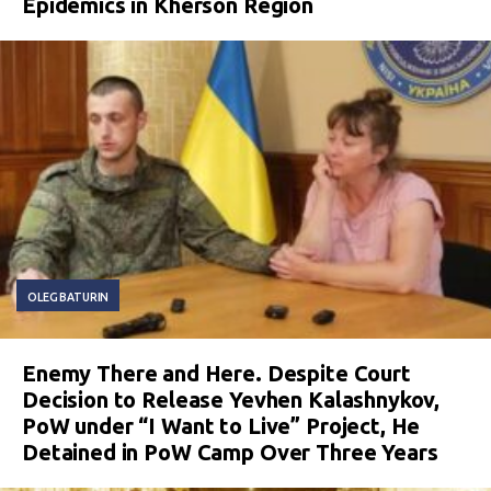
Epidemics in Kherson Region
OLEG BATURIN
Enemy There and Here. Despite Court
Decision to Release Yevhen Kalashnykov,
PoW under “I Want to Live” Project, He
Detained in PoW Camp Over Three Years