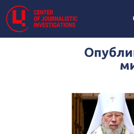
Опубли
м