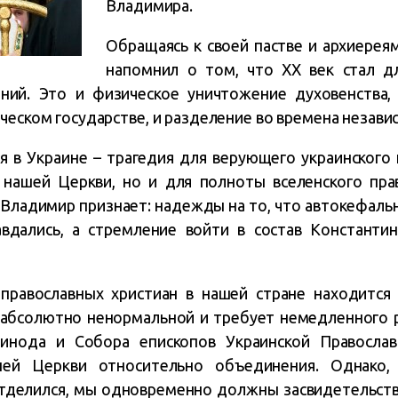
Владимира.
Обращаясь к своей пастве и архиере
напомнил о том, что XX век стал д
ний. Это и физическое уничтожение духовенства,
ческом государстве, и разделение во времена незави
я в Украине – трагедия для верующего украинского 
нашей Церкви, но и для полноты вселенского прав
Владимир признает: надежды на то, что автокефаль
авдались, а стремление войти в состав Константин
 православных христиан в нашей стране находится
 абсолютно ненормальной и требует немедленного 
инода и Собора епископов Украинской Православ
шей Церкви относительно объединения. Однако, 
отделился, мы одновременно должны засвидетельст