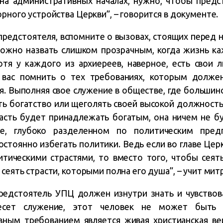
 на административных началах, нужно, чтобы предс
орного устройства Церкви”, – говорится в документе.
редстоятеля, вспомните о вызовах, стоящих перед н
ожно назвать слишком прозрачным, когда жизнь ка
отя у каждого из архиереев, наверное, есть свои 
 вас помнить о тех требованиях, которым должен
. Выполняя свое служение в обществе, где большин
ь богатство или щеголять своей высокой должностью
ласть будет принадлежать богатым, она ничем не б
е, глубоко разделенном по политическим пред
стоянно избегать политики. Ведь если во главе Церк
тическими страстями, то вместо того, чтобы сеят
 сеять страсти, которыми полна его душа”, – учит ми
редстоятель УПЦ должен изнутри знать и чувствов
есет служение, этот человек не может быть 
вным требованием является живая христианская ве