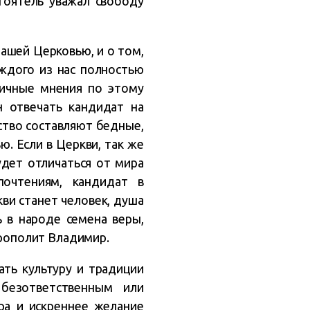
тоятель уважал свободу
ашей Церковью, и о том,
ждого из нас полностью
личные мнения по этому
 отвечать кандидат на
ство составляют бедные,
. Если в Церкви, так же
удет отличаться от мира
почтениям, кандидат в
ви станет человек, душа
ь в народе семена веры,
трополит Владимир.
ать культуру и традиции
безответственным или
ра и искреннее желание