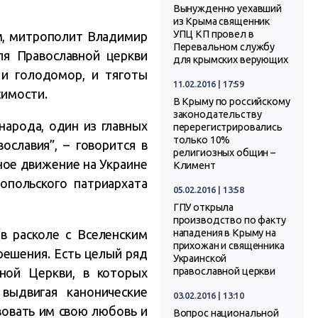
Вынужденно уехавший
из Крыма священник
УПЦ КП провел в
ям, митрополит Владимир
Перевальном службу
ля Православной церкви
для крымских верующих
 и голодомор, и тяготы
11.02.2016 | 17:59
симости.
В Крыму по российскому
законодательству
народа, один из главных
перерегистрировались
только 10%
ославия”, – говорится в
религиозных общин –
ное движение на Украине
Климент
опольского патриархата
05.02.2016 | 13:58
ГПУ открыла
производство по факту
 в расколе с Вселенским
нападения в Крыму на
прихожан и священника
решения. Есть целый ряд
Украинской
ной Церкви, в которых
православной церкви
выдвигая канонические
03.02.2016 | 13:10
вовать им свою любовь и
Вопрос национальной