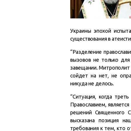
Украины эпохой испыта
существования в атеисти
“Разделение православи
вызовов не только для 
завещании. Митрополит 
сойдет на нет, не опр
никуда не делось.
“Ситуация, когда треть
Православием, является
решений Священного С
высказана позиция на
требования к тем, кто 