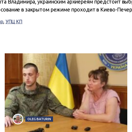
та Владимира, украинским архиереям предстоит выбр
осование в закрытом режиме проходит в Киево-Печер
ир
,
УПЦ КП
OLEG BATURIN