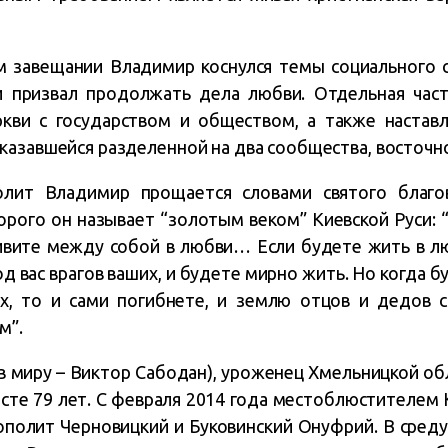
м завещании Владимир коснулся темы социального с
 и призвал продолжать дела любви. Отдельная час
кви с государством и обществом, а также настав
казавшейся разделенной на два сообщества, восточно
лит Владимир прощается словами святого благов
орого он называет “золотым веком” Киевской Руси: “
живите между собой в любви… Если будете жить в л
од вас врагов ваших, и будете мирно жить. Но когда б
х, то и сами погибнете, и землю отцов и дедов с
м”.
 миру – Виктор Сабодан), уроженец Хмельницкой обл
расте 79 лет. С февраля 2014 года местоблюстителем
олит Черновицкий и Буковинский Онуфрий. В среду, 