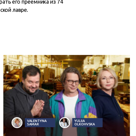
ать его преемника из 74
ской лавре.
VALENTYNA
YULIIA
SAMAR
OLKOHVSKA