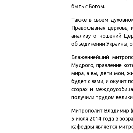
быть с Богом.
Также в своем духовно
Православная церковь,
анализу отношений Цер
объединении Украины, о
Блаженнейший митропо
Мудрого, правление кот
мира, а вы, дети мои, 
будет с вами, и окучит п
ссорах и междоусобица
получили трудом велики
Митрополит Владимир (в
5 июля 2014 года в воз
кафедры является митроп