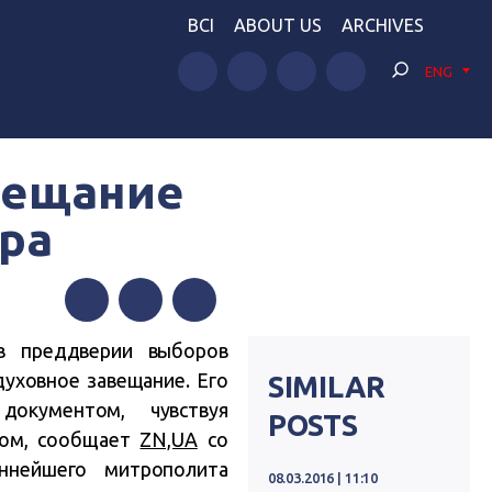
BCI
ABOUT US
ARCHIVES
ENG
вещание
ра
Facebook
Twitter
Telegram
в преддверии выборов
уховное завещание. Его
SIMILAR
окументом, чувствуя
POSTS
гом, сообщает
ZN,UA
со
нейшего митрополита
08.03.2016 | 11:10