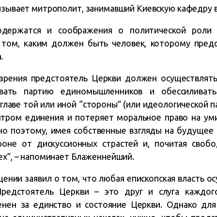
изывает митрополит, занимавший Киевскую кафедру в
держатся и соображения о политической роли 
о том, каким должен быть человек, которому пред
.
 зрения предстоятель Церкви должен осуществлять
ивать партию единомышленников и обессиливать
главе той или иной “стороны” (или идеологической п
нтром единения и потеряет моральное право на ум
но поэтому, имея собственные взгляды на будущее 
роне от дискуссионных страстей и, почитая своб
ех”, – напоминает Блаженнейший.
ении заявил о том, что любая епископская власть ос
Предстоятель Церкви – это друг и слуга каждог
енен за единство и состояние Церкви. Однако для