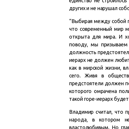
единство не строилось
других и не нарушал соб
“Выбирая между собой п
что современный мир м
открыта для мира. И х
поводу, мы призываем
должность предстоятеля
иерарх не должен любит
как в мирской жизни, в
сего. Живя в обществ
предстоятели должен по
которого омрачена поли
такой горе-иерарх будет
Владимир считал, что п
народа, в котором н
властолюбивым. Но гла