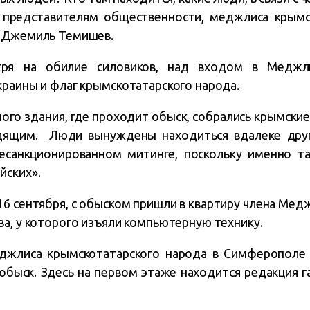
– представителям общественности, меджлиса крымс
л Джемиль Темишев.
тря на обилие силовиков, над входом в Меджл
краины и флаг крымскотатарского народа.
ого здания, где проходит обыск, собрались крымские
дящим. Люди вынуждены находиться вдалеке друг 
несанкционированном митинге, поскольку именно та
йских».
16 сентября, с обыском пришли в квартиру члена Ме
ва, у которого изъяли компьютерную технику.
джлиса
крымскотатарского народа в Симферополе 
обыск. Здесь на первом этаже находится редакция г