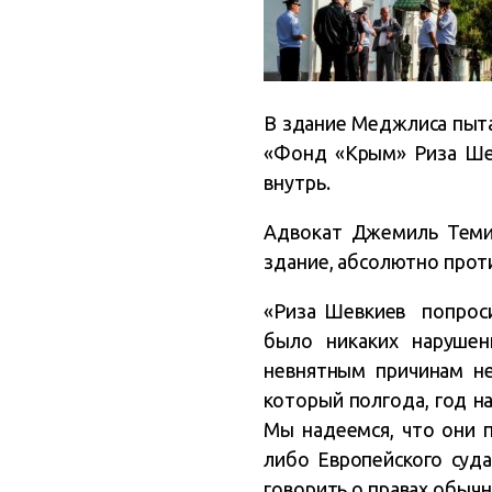
В здание Меджлиса пыта
«Фонд «Крым» Риза Шев
внутрь.
Адвокат Джемиль Теми
здание, абсолютно прот
«Риза Шевкиев попроси
было никаких нарушен
невнятным причинам не
который полгода, год н
Мы надеемся, что они 
либо Европейского суда
говорить о правах обычн