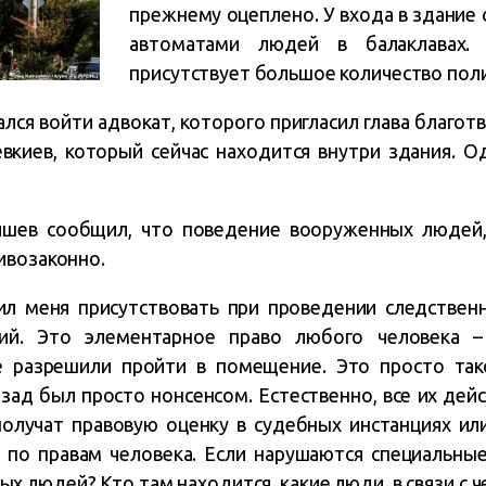
прежнему оцеплено. У входа в здание
автоматами людей в балаклавах.
присутствует большое количество пол
лся войти адвокат, которого пригласил глава благот
киев, который сейчас находится внутри здания. Од
шев сообщил, что поведение вооруженных людей, 
ивозаконно.
л меня присутствовать при проведении следственн
ий. Это элементарное право любого человека 
 разрешили пройти в помещение. Это просто так
азад был просто нонсенсом. Естественно, все их дей
получат правовую оценку в судебных инстанциях ил
 по правам человека. Если нарушаются специальные
ых людей? Кто там находится, какие люди, в связи с 