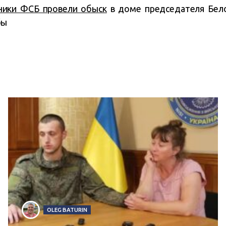
ники ФСБ провели обыск
в доме председателя Бело
бы
OLEG BATURIN