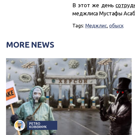
В этот же день
сотруд
меджлиса Мустафы Аса
Tags:
Меджлис
,
обыск
MORE NEWS
PETRO
KOBERNYK