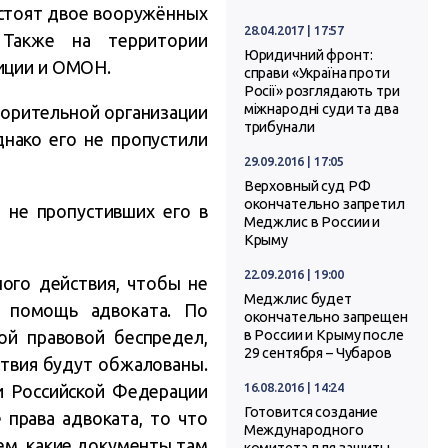
 стоят двое вооружённых
28.04.2017 | 17:57
 Также на территории
Юридичний фронт:
иции и ОМОН.
справи «Україна проти
Росії» розглядають три
міжнародні суди та два
ворительной организации
трибунали
нако его не пропустили
29.09.2016 | 17:05
Верховный суд РФ
окончательно запретил
не пропустивших его в
Меджлис в России и
Крыму
22.09.2016 | 19:00
ого действия, чтобы не
Меджлис будет
– помощь адвоката. По
окончательно запрещен
ой правовой беспредел,
в России и Крыму после
29 сентября – Чубаров
ствия будут обжалованы.
16.08.2016 | 14:24
и Российской Федерации
Готовится создание
 права адвоката, то что
Международного
чем, какие документы там