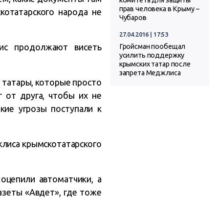
комитета для защиты
прав человека в Крыму –
котатарского народа не
Чубаров
27.04.2016 | 17:53
ис продолжают висеть
Гройсман пообещал
усилить поддержку
крымских татар после
запрета Меджлиса
 татары, которые просто
от друга, чтобы их не
кие угрозы поступали к
джлиса крымскотатарского
оцепили автоматчики, а
азеты «Авдет», где тоже