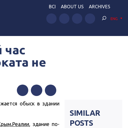
BCI
ABOUT US
ARCHIVES
ENG
 час
ката не
Facebook
Twitter
Telegram
жается обыск в здании
SIMILAR
POSTS
Крым.Реалии
, здание по-