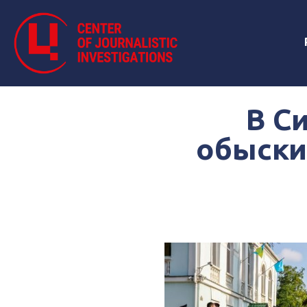
В С
обыски